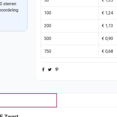
50
€ 1,35
0 sterren
eoordeling
100
€ 1,24
200
€ 1,13
500
€ 0,90
750
€ 0,68
F Zwart