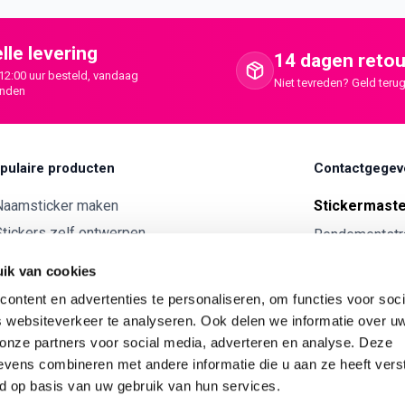
lle levering
14 dagen retou
12:00 uur besteld, vandaag
Niet tevreden? Geld terug
onden
pulaire producten
Contactgegev
Naamsticker maken
Stickermast
tickers zelf ontwerpen
Rendementstr
8094RA Hatte
ntwerp je eigen houten tekst
ik van cookies
Autostickers eigen ontwerp
0341 729 
ontent en advertenties te personaliseren, om functies voor soci
ntwerp je eigen kunststof tekst
info@stick
 websiteverkeer te analyseren. Ook delen we informatie over u
Wijnetiket maken
 onze partners voor social media, adverteren en analyse. Deze
KVK:
7179343
vens combineren met andere informatie die u aan ze heeft vers
ntwerp je eigen Vilt tekst
BTW nr:
NL00
d op basis van uw gebruik van hun services.
ntwerp je eigen rally naam sticker