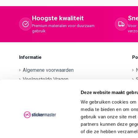
Hoogste kwaliteit
Sne
Premium materialen voor duurzaam
Voor 
gebruik
verz
Informatie
Po
Algemene voorwaarden
Veelgestelde Vragen
S
Betaalmethodes
O
Deze website maakt gebru
Contactgegevens
We gebruiken cookies om c
Verzenden en retourneren
O
media te bieden en om ons
Klachten
gebruik van onze site met
partners kunnen deze gege
Privacyverklaring AVG/GDPR
O
of die ze hebben verzamel
O