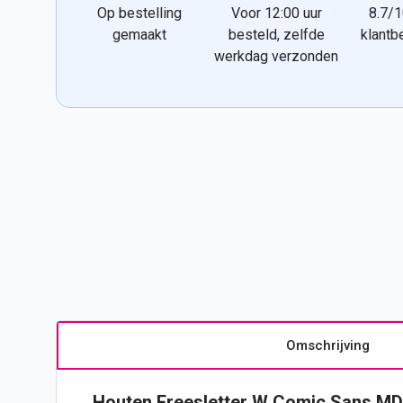
Op bestelling
Voor 12:00 uur
8.7/1
gemaakt
besteld, zelfde
klantb
werkdag verzonden
Omschrijving
Houten Freesletter W Comic Sans MD