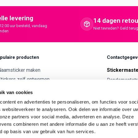
lle levering
14 dagen retou
12:00 uur besteld, vandaag
Niet tevreden? Geld terug
onden
pulaire producten
Contactgegev
Naamsticker maken
Stickermast
tickers zelf ontwerpen
Rendementstr
8094RA Hatte
ntwerp je eigen houten tekst
ik van cookies
Autostickers eigen ontwerp
0341 729 
ontent en advertenties te personaliseren, om functies voor soci
ntwerp je eigen kunststof tekst
info@stick
 websiteverkeer te analyseren. Ook delen we informatie over u
Wijnetiket maken
 onze partners voor social media, adverteren en analyse. Deze
KVK:
7179343
vens combineren met andere informatie die u aan ze heeft vers
ntwerp je eigen Vilt tekst
BTW nr:
NL00
d op basis van uw gebruik van hun services.
ntwerp je eigen rally naam sticker