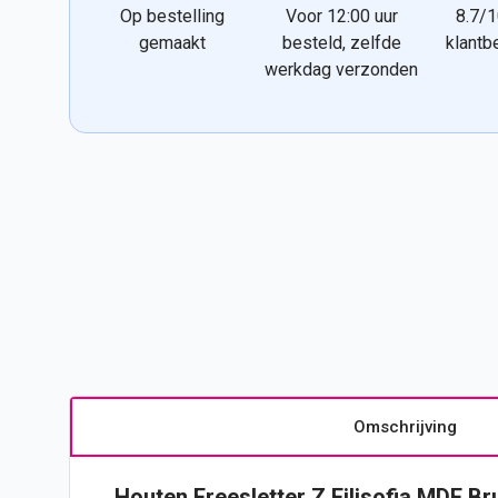
Op bestelling
Voor 12:00 uur
8.7/1
gemaakt
besteld, zelfde
klantb
werkdag verzonden
Omschrijving
Houten Freesletter Z Filisofia MDF Br