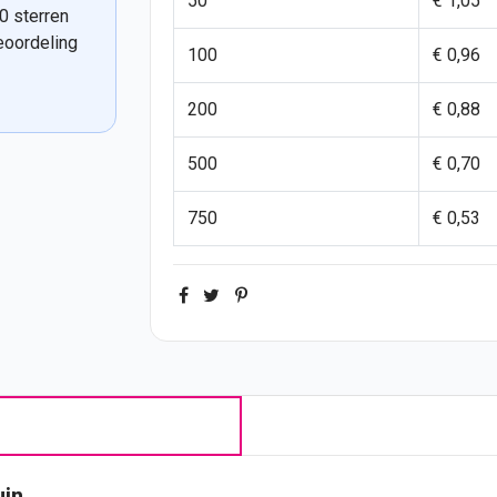
50
€ 1,05
0 sterren
eoordeling
100
€ 0,96
200
€ 0,88
500
€ 0,70
750
€ 0,53
uin