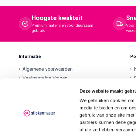
Hoogste kwaliteit
Sne
Premium materialen voor duurzaam
Voor 
gebruik
verz
Informatie
Po
Algemene voorwaarden
Veelgestelde Vragen
S
Betaalmethodes
O
Deze website maakt gebru
Contactgegevens
We gebruiken cookies om c
Verzenden en retourneren
O
media te bieden en om ons
Klachten
gebruik van onze site met
partners kunnen deze gege
Privacyverklaring AVG/GDPR
O
of die ze hebben verzamel
O