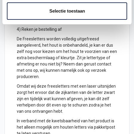
2) Hoeveel freesletters wil je ontvangen? geef het
aantal letters aan
Selectie toestaan
3) Plaats het in je winkelwagen
4) Reken je bestelling af
De Freesletters worden volledig uitgefreesd
aangeleverd, het hout is onbehandeld, je kan er dus
zelf nog voor kiezen om het hout te voorzien van een
extra beschermlaag of kleurtje. Zit je lettertype of
afmeting er nou niet bij? Neem dan gerust contact
met ons op, wij kunnen namelijk ook op verzoek
produceren.
Omdat wij deze freesletters met een laser uitsnijden
zorgt het ervoor dat de zijkanten van de letter zwart
zijn en tijdelijk wat kunnen afgeven, je kan dit zelf
verhelpen door dit even op te schuren zodra je het
van ons ontvangen hebt.
In verband met de kwetsbaarheid van het product is
het alleen mogelijk om
houten letters
via pakketpost
te laten versturen.