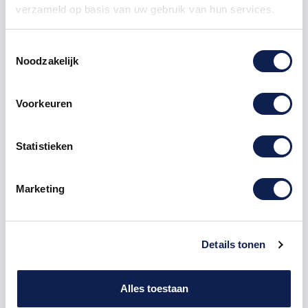
verzameld op basis van uw gebruik van hun services.
Toestemmingsselectie
Noodzakelijk
Omschrijving
Voorkeuren
Product details
Statistieken
Houten Freesletter B Filisofia MDF Bruin
Marketing
De freesletter B is te bestellen vanaf een hoogte van
5cm tot een hoogte van 80cm, de dikte van de letter
is altijd 8mm. MDF hout is voor binnen een perfecte
houtsoort, maar is niet geschikt voor buitengebruik.
Details tonen
Hoe moet je dit bestellen?
1) Geef aan welke formaat je wenst te ontvangen, de
Alles toestaan
hoogte in cm