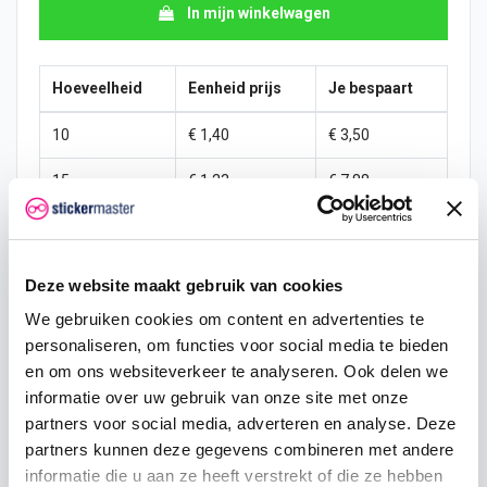
In mijn winkelwagen
Hoeveelheid
Eenheid prijs
Je bespaart
10
€ 1,40
€ 3,50
15
€ 1,23
€ 7,88
25
€ 1,14
€ 15,31
50
€ 1,05
€ 35,00
Deze website maakt gebruik van cookies
100
€ 0,96
€ 78,75
We gebruiken cookies om content en advertenties te
personaliseren, om functies voor social media te bieden
200
€ 0,88
€ 175,00
en om ons websiteverkeer te analyseren. Ook delen we
informatie over uw gebruik van onze site met onze
500
€ 0,70
€ 525,00
partners voor social media, adverteren en analyse. Deze
partners kunnen deze gegevens combineren met andere
750
€ 0,53
€ 918,75
informatie die u aan ze heeft verstrekt of die ze hebben