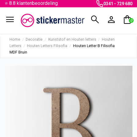
⭐ 8.8 klantenbeoordeling
0341 - 729 680
menu
search
person
shopping_bag
0
Home
Decoratie
Kunststof en Houten letters
Houten
Letters
Houten Letters Filisofia
Houten Letter B Filisofia
MDF Bruin