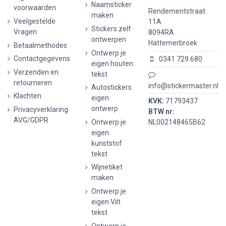
Naamsticker
voorwaarden
Rendementstraat
maken
Veelgestelde
11A
Stickers zelf
Vragen
8094RA
ontwerpen
Hattemerbroek
Betaalmethodes
Ontwerp je
Contactgegevens
0341 729 680
eigen houten
Verzenden en
tekst
retourneren
info@stickermaster.nl
Autostickers
Klachten
eigen
KVK:
71793437
ontwerp
Privacyverklaring
BTW nr:
AVG/GDPR
Ontwerp je
NL002148465B62
eigen
kunststof
tekst
Wijnetiket
maken
Ontwerp je
eigen Vilt
tekst
Ontwerp je