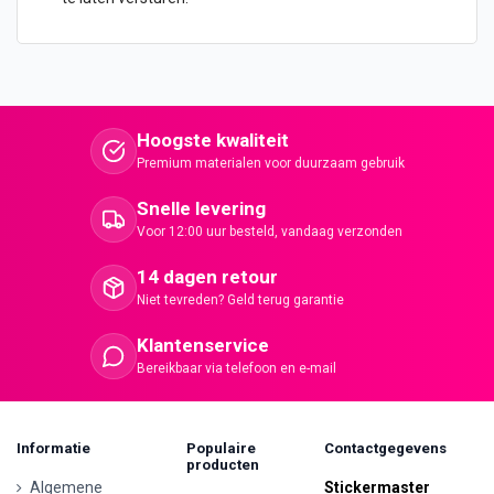
Hoogste kwaliteit
Premium materialen voor duurzaam gebruik
Snelle levering
Voor 12:00 uur besteld, vandaag verzonden
14 dagen retour
Niet tevreden? Geld terug garantie
Klantenservice
Bereikbaar via telefoon en e-mail
Informatie
Populaire
Contactgegevens
producten
Algemene
Stickermaster