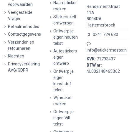
Naamsticker
voorwaarden
Rendementstraat
maken
Veelgestelde
11A
Stickers zelf
Vragen
8094RA
ontwerpen
Hattemerbroek
Betaalmethodes
Ontwerp je
Contactgegevens
0341 729 680
eigen houten
Verzenden en
tekst
retourneren
info@stickermaster.nl
Autostickers
Klachten
eigen
KVK:
71793437
ontwerp
Privacyverklaring
BTW nr:
AVG/GDPR
Ontwerp je
NL002148465B62
eigen
kunststof
tekst
Wijnetiket
maken
Ontwerp je
eigen Vilt
tekst
Ontwerp je