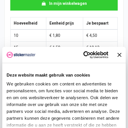
In mijn winkelwagen
Hoeveelheid
Eenheid prijs
Je bespaart
10
€ 1,80
€ 4,50
15
€ 1,58
€ 10,13
25
€ 1,46
€ 19,69
50
€ 1,35
€ 45,00
Deze website maakt gebruik van cookies
100
€ 1,24
€ 101,25
We gebruiken cookies om content en advertenties te
personaliseren, om functies voor social media te bieden
200
€ 1,13
€ 225,00
en om ons websiteverkeer te analyseren. Ook delen we
informatie over uw gebruik van onze site met onze
500
€ 0,90
€ 675,00
partners voor social media, adverteren en analyse. Deze
partners kunnen deze gegevens combineren met andere
750
€ 0,68
€ 1.181,25
informatie die u aan ze heeft verstrekt of die ze hebben