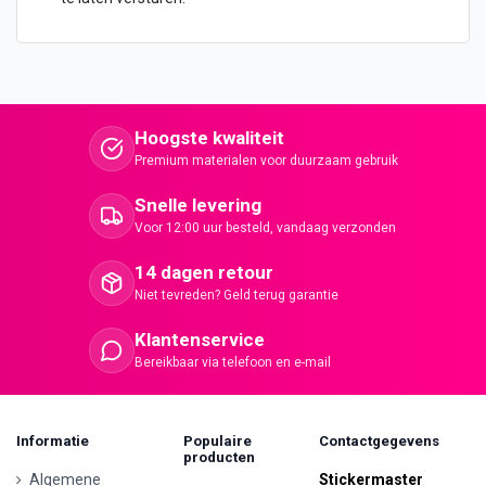
Hoogste kwaliteit
Premium materialen voor duurzaam gebruik
Snelle levering
Voor 12:00 uur besteld, vandaag verzonden
14 dagen retour
Niet tevreden? Geld terug garantie
Klantenservice
Bereikbaar via telefoon en e-mail
Informatie
Populaire
Contactgegevens
producten
Algemene
Stickermaster