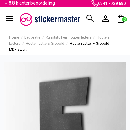
⭐ 8.8 klantenbeoordeling
0341 - 729 680
menu
search
person
shopping_bag
0
Home
Decoratie
Kunststof en Houten letters
Houten
Letters
Houten Letters Grobold
Houten Letter F Grobold
MDF Zwart