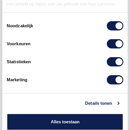
verzameld op basis van uw gebruik van hun services.
Toestemmingsselectie
Noodzakelijk
Omschrijving
Voorkeuren
Product details
Statistieken
Houten Freesletter F Grobold MDF Zwart
Marketing
De freesletter F is te bestellen vanaf een hoogte van
5cm tot een hoogte van 80cm, de dikte van de letter
is altijd 8mm. MDF hout is voor binnen een perfecte
houtsoort, maar is niet geschikt voor buitengebruik.
Details tonen
Hoe moet je dit bestellen?
1) Geef aan welke formaat je wenst te ontvangen, de
Alles toestaan
hoogte in cm