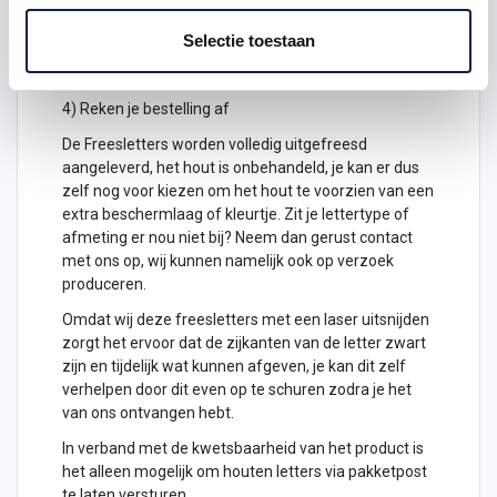
2) Hoeveel freesletters wil je ontvangen? geef het
aantal letters aan
Selectie toestaan
3) Plaats het in je winkelwagen
4) Reken je bestelling af
De Freesletters worden volledig uitgefreesd
aangeleverd, het hout is onbehandeld, je kan er dus
zelf nog voor kiezen om het hout te voorzien van een
extra beschermlaag of kleurtje. Zit je lettertype of
afmeting er nou niet bij? Neem dan gerust contact
met ons op, wij kunnen namelijk ook op verzoek
produceren.
Omdat wij deze freesletters met een laser uitsnijden
zorgt het ervoor dat de zijkanten van de letter zwart
zijn en tijdelijk wat kunnen afgeven, je kan dit zelf
verhelpen door dit even op te schuren zodra je het
van ons ontvangen hebt.
In verband met de kwetsbaarheid van het product is
het alleen mogelijk om
houten letters
via pakketpost
te laten versturen.