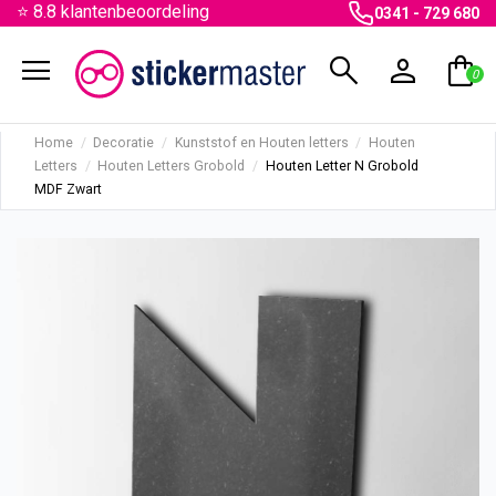
⭐ 8.8 klantenbeoordeling
0341 - 729 680
menu
search
person
shopping_bag
0
Home
Decoratie
Kunststof en Houten letters
Houten
Letters
Houten Letters Grobold
Houten Letter N Grobold
MDF Zwart