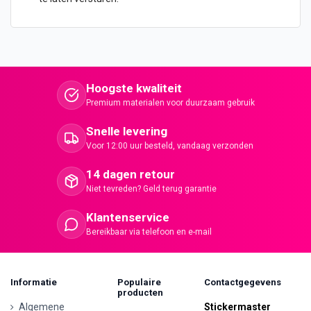
Hoogste kwaliteit
Premium materialen voor duurzaam gebruik
Snelle levering
Voor 12:00 uur besteld, vandaag verzonden
14 dagen retour
Niet tevreden? Geld terug garantie
Klantenservice
Bereikbaar via telefoon en e-mail
Informatie
Populaire
Contactgegevens
producten
Algemene
Stickermaster