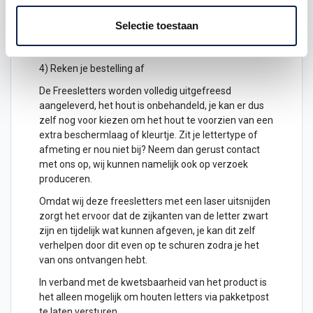
2) Hoeveel freesletters wil je ontvangen? geef het
aantal letters aan
Selectie toestaan
3) Plaats het in je winkelwagen
4) Reken je bestelling af
De Freesletters worden volledig uitgefreesd
aangeleverd, het hout is onbehandeld, je kan er dus
zelf nog voor kiezen om het hout te voorzien van een
extra beschermlaag of kleurtje. Zit je lettertype of
afmeting er nou niet bij? Neem dan gerust contact
met ons op, wij kunnen namelijk ook op verzoek
produceren.
Omdat wij deze freesletters met een laser uitsnijden
zorgt het ervoor dat de zijkanten van de letter zwart
zijn en tijdelijk wat kunnen afgeven, je kan dit zelf
verhelpen door dit even op te schuren zodra je het
van ons ontvangen hebt.
In verband met de kwetsbaarheid van het product is
het alleen mogelijk om
houten letters
via pakketpost
te laten versturen.