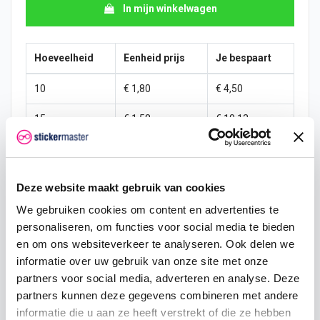
In mijn winkelwagen
Hoeveelheid
Eenheid prijs
Je bespaart
10
€ 1,80
€ 4,50
15
€ 1,58
€ 10,13
25
€ 1,46
€ 19,69
50
€ 1,35
€ 45,00
Deze website maakt gebruik van cookies
100
€ 1,24
€ 101,25
We gebruiken cookies om content en advertenties te
personaliseren, om functies voor social media te bieden
200
€ 1,13
€ 225,00
en om ons websiteverkeer te analyseren. Ook delen we
informatie over uw gebruik van onze site met onze
500
€ 0,90
€ 675,00
partners voor social media, adverteren en analyse. Deze
partners kunnen deze gegevens combineren met andere
750
€ 0,68
€ 1.181,25
informatie die u aan ze heeft verstrekt of die ze hebben