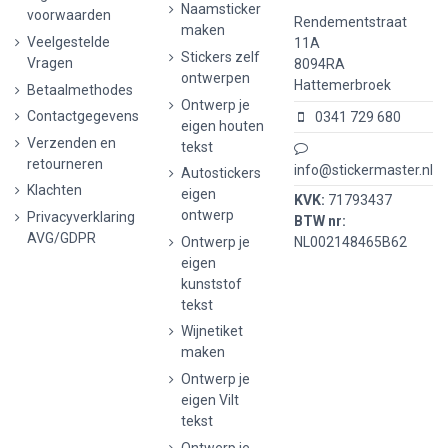
Naamsticker
voorwaarden
Rendementstraat
maken
Veelgestelde
11A
Stickers zelf
Vragen
8094RA
ontwerpen
Hattemerbroek
Betaalmethodes
Ontwerp je
Contactgegevens
0341 729 680
eigen houten
Verzenden en
tekst
retourneren
info@stickermaster.nl
Autostickers
Klachten
eigen
KVK:
71793437
ontwerp
Privacyverklaring
BTW nr:
AVG/GDPR
Ontwerp je
NL002148465B62
eigen
kunststof
tekst
Wijnetiket
maken
Ontwerp je
eigen Vilt
tekst
Ontwerp je