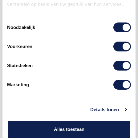
verzameld op basis van uw gebruik van hun services.
Toestemmingsselectie
Noodzakelijk
Omschrijving
Voorkeuren
Product details
Statistieken
Houten Freesletter N Grobold MDF Zwart
Marketing
De freesletter N is te bestellen vanaf een hoogte van
5cm tot een hoogte van 80cm, de dikte van de letter
is altijd 8mm. MDF hout is voor binnen een perfecte
houtsoort, maar is niet geschikt voor buitengebruik.
Details tonen
Hoe moet je dit bestellen?
1) Geef aan welke formaat je wenst te ontvangen, de
Alles toestaan
hoogte in cm