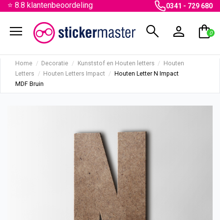
⭐ 8.8 klantenbeoordeling
0341 - 729 680
menu
search
person
shopping_bag
0
Home
Decoratie
Kunststof en Houten letters
Houten
Letters
Houten Letters Impact
Houten Letter N Impact
MDF Bruin