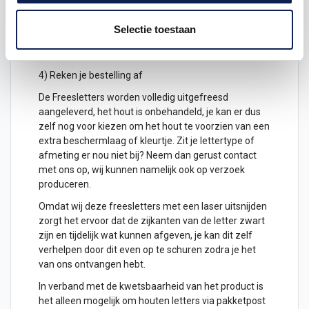
2) Hoeveel freesletters wil je ontvangen? geef het
Selectie toestaan
aantal letters aan
3) Plaats het in je winkelwagen
4) Reken je bestelling af
De Freesletters worden volledig uitgefreesd
aangeleverd, het hout is onbehandeld, je kan er dus
zelf nog voor kiezen om het hout te voorzien van een
extra beschermlaag of kleurtje. Zit je lettertype of
afmeting er nou niet bij? Neem dan gerust contact
met ons op, wij kunnen namelijk ook op verzoek
produceren.
Omdat wij deze freesletters met een laser uitsnijden
zorgt het ervoor dat de zijkanten van de letter zwart
zijn en tijdelijk wat kunnen afgeven, je kan dit zelf
verhelpen door dit even op te schuren zodra je het
van ons ontvangen hebt.
In verband met de kwetsbaarheid van het product is
het alleen mogelijk om
houten letters
via pakketpost