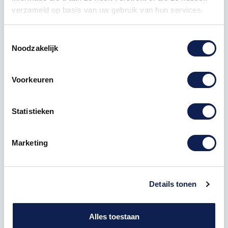
verzameld op basis van uw gebruik van hun services.
Toestemmingsselectie
Noodzakelijk
Omschrijving
Voorkeuren
Product details
Statistieken
Houten Freesletter N Impact MDF Bruin
Marketing
De freesletter N is te bestellen vanaf een hoogte van
5cm tot een hoogte van 80cm, de dikte van de letter
is altijd 8mm. MDF hout is voor binnen een perfecte
Details tonen
houtsoort, maar is niet geschikt voor buitengebruik.
Hoe moet je dit bestellen?
1) Geef aan welke formaat je wenst te ontvangen, de
Alles toestaan
hoogte in cm