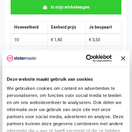
In mijn winkelwagen
Hoeveelheid
Eenheid prijs
Je bespaart
10
€ 1,40
€ 3,50
15
€ 1,23
€ 7,88
25
€ 1,14
€ 15,31
50
€ 1,05
€ 35,00
Deze website maakt gebruik van cookies
We gebruiken cookies om content en advertenties te
100
€ 0,96
€ 78,75
personaliseren, om functies voor social media te bieden
200
€ 0,88
€ 175,00
en om ons websiteverkeer te analyseren. Ook delen we
informatie over uw gebruik van onze site met onze
500
€ 0,70
€ 525,00
partners voor social media, adverteren en analyse. Deze
partners kunnen deze gegevens combineren met andere
750
€ 0,53
€ 918,75
informatie die u aan ze heeft verstrekt of die ze hebben