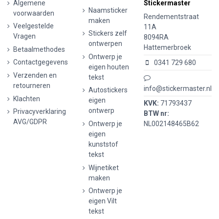
Algemene
Stickermaster
Naamsticker
voorwaarden
Rendementstraat
maken
Veelgestelde
11A
Stickers zelf
Vragen
8094RA
ontwerpen
Hattemerbroek
Betaalmethodes
Ontwerp je
Contactgegevens
0341 729 680
eigen houten
Verzenden en
tekst
retourneren
info@stickermaster.nl
Autostickers
Klachten
eigen
KVK:
71793437
ontwerp
Privacyverklaring
BTW nr:
AVG/GDPR
Ontwerp je
NL002148465B62
eigen
kunststof
tekst
Wijnetiket
maken
Ontwerp je
eigen Vilt
tekst