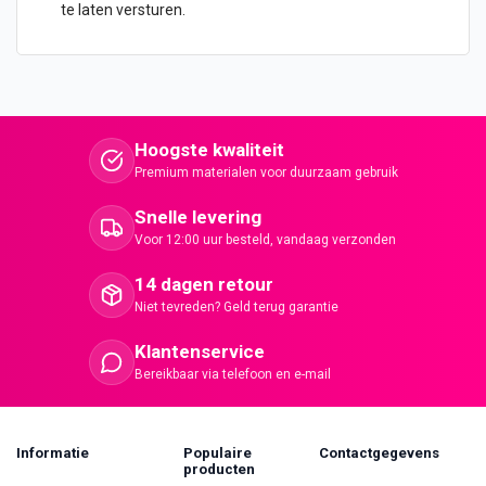
te laten versturen.
Hoogste kwaliteit
Premium materialen voor duurzaam gebruik
Snelle levering
Voor 12:00 uur besteld, vandaag verzonden
14 dagen retour
Niet tevreden? Geld terug garantie
Klantenservice
Bereikbaar via telefoon en e-mail
Informatie
Populaire
Contactgegevens
producten