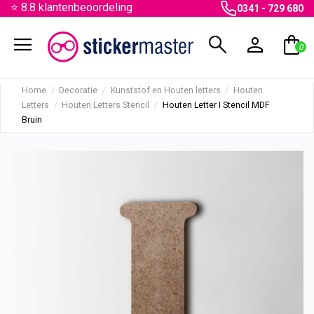
⭐ 8.8 klantenbeoordeling
0341 - 729 680
menu
search
person
shopping_bag
0
Home
Decoratie
Kunststof en Houten letters
Houten
Letters
Houten Letters Stencil
Houten Letter I Stencil MDF
Bruin