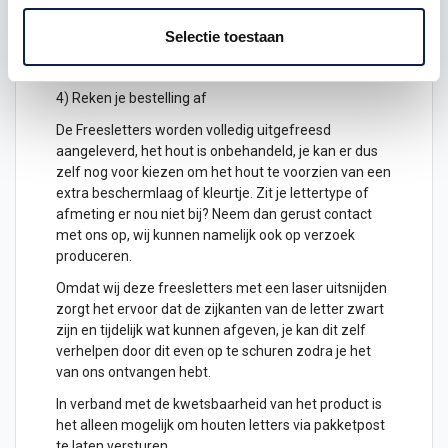
2) Hoeveel freesletters wil je ontvangen? geef het
aantal letters aan
Selectie toestaan
3) Plaats het in je winkelwagen
4) Reken je bestelling af
De Freesletters worden volledig uitgefreesd
aangeleverd, het hout is onbehandeld, je kan er dus
zelf nog voor kiezen om het hout te voorzien van een
extra beschermlaag of kleurtje. Zit je lettertype of
afmeting er nou niet bij? Neem dan gerust contact
met ons op, wij kunnen namelijk ook op verzoek
produceren.
Omdat wij deze freesletters met een laser uitsnijden
zorgt het ervoor dat de zijkanten van de letter zwart
zijn en tijdelijk wat kunnen afgeven, je kan dit zelf
verhelpen door dit even op te schuren zodra je het
van ons ontvangen hebt.
In verband met de kwetsbaarheid van het product is
het alleen mogelijk om
houten letters
via pakketpost
te laten versturen.