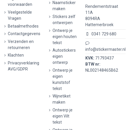
Naamsticker
voorwaarden
Rendementstraat
maken
Veelgestelde
11A
Stickers zelf
Vragen
8094RA
ontwerpen
Hattemerbroek
Betaalmethodes
Ontwerp je
Contactgegevens
0341 729 680
eigen houten
Verzenden en
tekst
retourneren
info@stickermaster.nl
Autostickers
Klachten
eigen
KVK:
71793437
ontwerp
Privacyverklaring
BTW nr:
AVG/GDPR
Ontwerp je
NL002148465B62
eigen
kunststof
tekst
Wijnetiket
maken
Ontwerp je
eigen Vilt
tekst
Ontwerp je