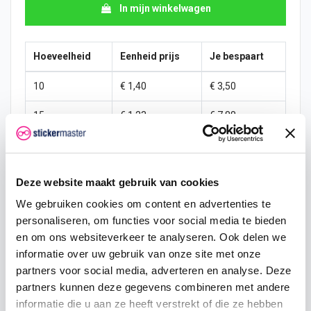
In mijn winkelwagen
Hoeveelheid
Eenheid prijs
Je bespaart
10
€ 1,40
€ 3,50
15
€ 1,23
€ 7,88
25
€ 1,14
€ 15,31
50
€ 1,05
€ 35,00
Deze website maakt gebruik van cookies
100
€ 0,96
€ 78,75
We gebruiken cookies om content en advertenties te
personaliseren, om functies voor social media te bieden
200
€ 0,88
€ 175,00
en om ons websiteverkeer te analyseren. Ook delen we
informatie over uw gebruik van onze site met onze
500
€ 0,70
€ 525,00
partners voor social media, adverteren en analyse. Deze
partners kunnen deze gegevens combineren met andere
750
€ 0,53
€ 918,75
informatie die u aan ze heeft verstrekt of die ze hebben