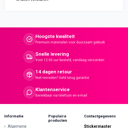
Hoogste kwaliteit
Premium materialen voor duurzaam gebruik
Snelle levering
Voor 12:00 uur besteld, vandaag verzonden
14 dagen retour
Niet tevreden? Geld terug garantie
Klantenservice
Bereikbaar via telefoon en e-mail
Informatie
Populaire
Contactgegevens
producten
Algemene
Stickermaster