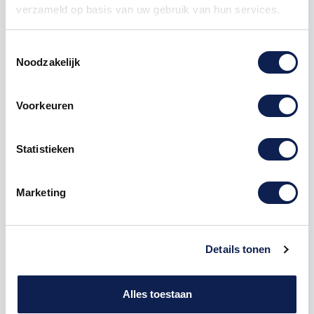
verzameld op basis van uw gebruik van hun services.
Toestemmingsselectie
Noodzakelijk
Omschrijving
Voorkeuren
Product details
Statistieken
Houten Freesletter I Stencil MDF Bruin
Marketing
De freesletter I is te bestellen vanaf een hoogte van
5cm tot een hoogte van 80cm, de dikte van de letter
is altijd 8mm. MDF hout is voor binnen een perfecte
houtsoort, maar is niet geschikt voor buitengebruik.
Details tonen
Hoe moet je dit bestellen?
1) Geef aan welke formaat je wenst te ontvangen, de
Alles toestaan
hoogte in cm