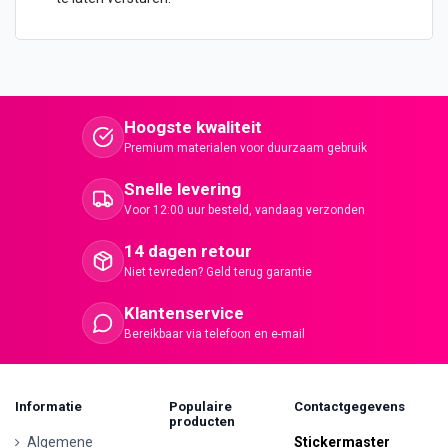
Hoogste kwaliteit
Premium materialen voor duurzaam gebruik
Snelle levering
Voor 12:00 uur besteld, vandaag verzonden
14 dagen retour
Niet tevreden? Geld terug garantie
Klantenservice
Bereikbaar via telefoon en e-mail
Informatie
Populaire
Contactgegevens
producten
Algemene
Stickermaster