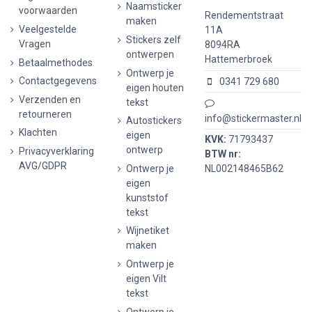
Naamsticker
voorwaarden
Rendementstraat
maken
Veelgestelde
11A
Stickers zelf
Vragen
8094RA
ontwerpen
Hattemerbroek
Betaalmethodes
Ontwerp je
Contactgegevens
0341 729 680
eigen houten
Verzenden en
tekst
retourneren
info@stickermaster.nl
Autostickers
Klachten
eigen
KVK:
71793437
ontwerp
Privacyverklaring
BTW nr:
AVG/GDPR
Ontwerp je
NL002148465B62
eigen
kunststof
tekst
Wijnetiket
maken
Ontwerp je
eigen Vilt
tekst
Ontwerp je