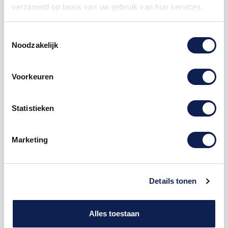
verzameld op basis van uw gebruik van hun services.
Toestemmingsselectie
Noodzakelijk
Omschrijving
Voorkeuren
Product details
Statistieken
Houten Freesletter F Stencil MDF Bruin
Marketing
De freesletter F is te bestellen vanaf een hoogte van
5cm tot een hoogte van 80cm, de dikte van de letter
is altijd 8mm. MDF hout is voor binnen een perfecte
houtsoort, maar is niet geschikt voor buitengebruik.
Details tonen
Hoe moet je dit bestellen?
1) Geef aan welke formaat je wenst te ontvangen, de
Alles toestaan
hoogte in cm