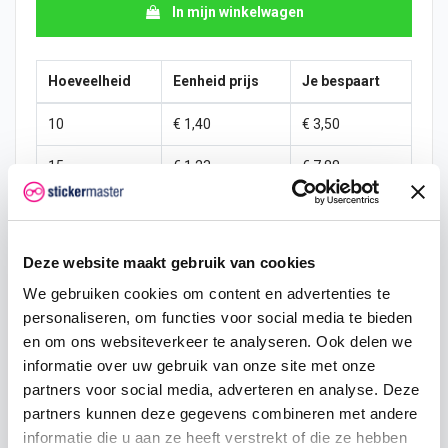
In mijn winkelwagen
Hoeveelheid
Eenheid prijs
Je bespaart
10
€ 1,40
€ 3,50
15
€ 1,23
€ 7,88
25
€ 1,14
€ 15,31
50
€ 1,05
€ 35,00
Deze website maakt gebruik van cookies
100
€ 0,96
€ 78,75
We gebruiken cookies om content en advertenties te
personaliseren, om functies voor social media te bieden
200
€ 0,88
€ 175,00
en om ons websiteverkeer te analyseren. Ook delen we
informatie over uw gebruik van onze site met onze
500
€ 0,70
€ 525,00
partners voor social media, adverteren en analyse. Deze
partners kunnen deze gegevens combineren met andere
750
€ 0,53
€ 918,75
informatie die u aan ze heeft verstrekt of die ze hebben