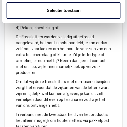
2) Hoeveel freesletters wil je ontvangen? geef het
aantal letters aan
Selectie toestaan
3) Plaats het in je winkelwagen
4) Reken je bestelling af
De Freesletters worden volledig uitgefreesd
aangeleverd, het hout is onbehandeld, je kan er dus
zelf nog voor kiezen om het hout te voorzien van een
extra beschermlaag of kleurtje. Zit je lettertype of
afmeting er nou niet bij? Neem dan gerust contact
met ons op, wij kunnen namelijk ook op verzoek
produceren.
Omdat wij deze freesletters met een laser uitsnijden
zorgt het ervoor dat de zijkanten van de letter zwart
zijn en tijdelijk wat kunnen afgeven, je kan dit zelf
verhelpen door dit even op te schuren zodra je het
van ons ontvangen hebt.
In verband met de kwetsbaarheid van het product is
het alleen mogelijk om
houten letters
via pakketpost
te laten versturen.