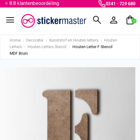
⭐ 8.8 klantenbeoordeling
0341 - 729 680
menu
search
person
shopping_bag
0
Home
Decoratie
Kunststof en Houten letters
Houten
Letters
Houten Letters Stencil
Houten Letter F Stencil
MDF Bruin