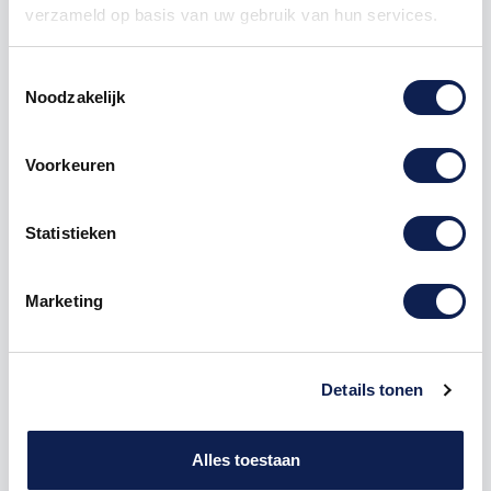
verzameld op basis van uw gebruik van hun services.
Toestemmingsselectie
Noodzakelijk
Omschrijving
Voorkeuren
Product details
Statistieken
Houten Freesletter P Stencil MDF Bruin
Marketing
De freesletter P is te bestellen vanaf een hoogte van
5cm tot een hoogte van 80cm, de dikte van de letter
is altijd 8mm. MDF hout is voor binnen een perfecte
houtsoort, maar is niet geschikt voor buitengebruik.
Details tonen
Hoe moet je dit bestellen?
1) Geef aan welke formaat je wenst te ontvangen, de
Alles toestaan
hoogte in cm