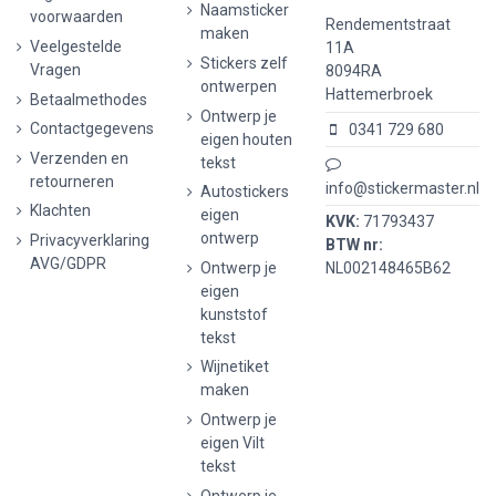
Naamsticker
voorwaarden
Rendementstraat
maken
Veelgestelde
11A
Stickers zelf
Vragen
8094RA
ontwerpen
Hattemerbroek
Betaalmethodes
Ontwerp je
Contactgegevens
0341 729 680
eigen houten
Verzenden en
tekst
retourneren
info@stickermaster.nl
Autostickers
Klachten
eigen
KVK:
71793437
ontwerp
Privacyverklaring
BTW nr:
AVG/GDPR
Ontwerp je
NL002148465B62
eigen
kunststof
tekst
Wijnetiket
maken
Ontwerp je
eigen Vilt
tekst
Ontwerp je