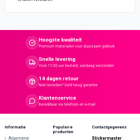
Hoogste kwaliteit
Premium materialen voor duurzaam gebruik
Snelle levering
Voor 12:00 uur besteld, vandaag verzonden
14 dagen retour
Niet tevreden? Geld terug garantie
Klantenservice
Bereikbaar via telefoon en e-mail
Informatie
Populaire
Contactgegevens
producten
Algemene
Stickermaster