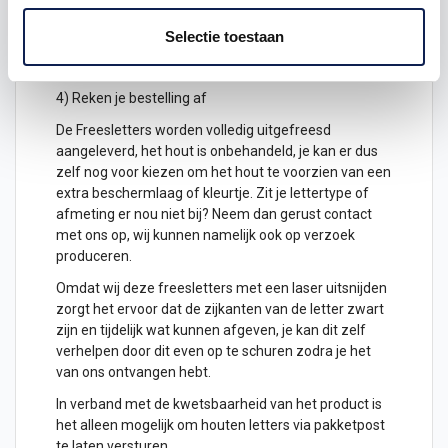
2) Hoeveel freesletters wil je ontvangen? geef het
aantal letters aan
Selectie toestaan
3) Plaats het in je winkelwagen
4) Reken je bestelling af
De Freesletters worden volledig uitgefreesd
aangeleverd, het hout is onbehandeld, je kan er dus
zelf nog voor kiezen om het hout te voorzien van een
extra beschermlaag of kleurtje. Zit je lettertype of
afmeting er nou niet bij? Neem dan gerust contact
met ons op, wij kunnen namelijk ook op verzoek
produceren.
Omdat wij deze freesletters met een laser uitsnijden
zorgt het ervoor dat de zijkanten van de letter zwart
zijn en tijdelijk wat kunnen afgeven, je kan dit zelf
verhelpen door dit even op te schuren zodra je het
van ons ontvangen hebt.
In verband met de kwetsbaarheid van het product is
het alleen mogelijk om
houten letters
via pakketpost
te laten versturen.