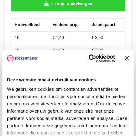
In mijn winkelwagen
Hoeveelheid
Eenheid prijs
Je bespaart
10
€ 1,40
€ 3,50
15
€ 1,23
€ 7,88
25
€ 1,14
€ 15,31
50
€ 1,05
€ 35,00
Deze website maakt gebruik van cookies
100
€ 0,96
€ 78,75
We gebruiken cookies om content en advertenties te
personaliseren, om functies voor social media te bieden
200
€ 0,88
€ 175,00
en om ons websiteverkeer te analyseren. Ook delen we
informatie over uw gebruik van onze site met onze
500
€ 0,70
€ 525,00
partners voor social media, adverteren en analyse. Deze
partners kunnen deze gegevens combineren met andere
750
€ 0,53
€ 918,75
informatie die u aan ze heeft verstrekt of die ze hebben