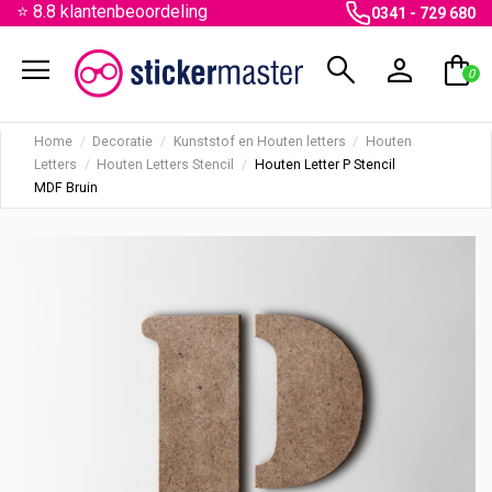
⭐ 8.8 klantenbeoordeling
0341 - 729 680
menu
search
person
shopping_bag
0
Home
Decoratie
Kunststof en Houten letters
Houten
Letters
Houten Letters Stencil
Houten Letter P Stencil
MDF Bruin