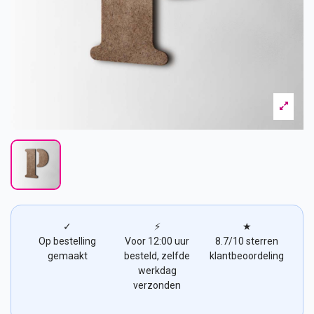
✓
⚡
★
Op bestelling
Voor 12:00 uur
8.7/10 sterren
gemaakt
besteld, zelfde
klantbeoordeling
werkdag
verzonden