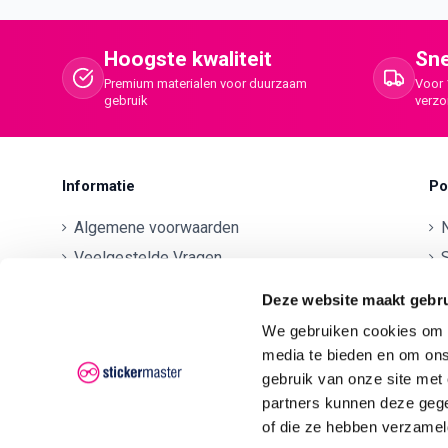
Hoogste kwaliteit
Sne
Premium materialen voor duurzaam
Voor 
gebruik
verz
Informatie
Po
Algemene voorwaarden
Veelgestelde Vragen
S
Betaalmethodes
O
Deze website maakt gebru
Contactgegevens
We gebruiken cookies om c
Verzenden en retourneren
O
media te bieden en om ons
Klachten
gebruik van onze site met
partners kunnen deze gege
Privacyverklaring AVG/GDPR
O
of die ze hebben verzamel
O