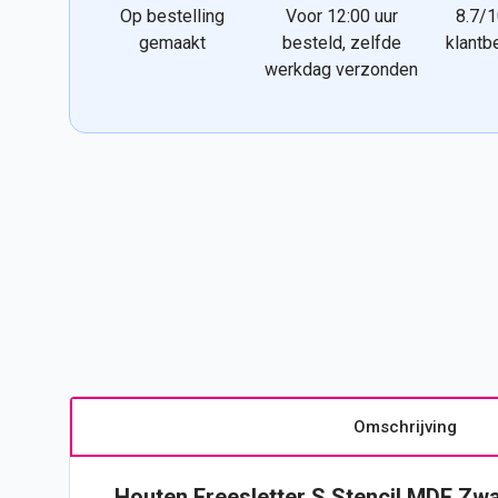
Op bestelling
Voor 12:00 uur
8.7/1
gemaakt
besteld, zelfde
klantb
werkdag verzonden
Omschrijving
Houten Freesletter S Stencil MDF Zwa