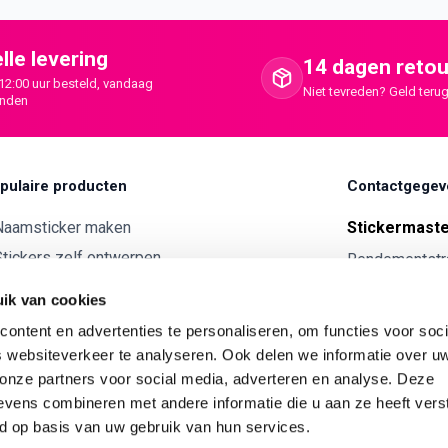
lle levering
14 dagen retou
12:00 uur besteld, vandaag
Niet tevreden? Geld terug
onden
pulaire producten
Contactgegev
Naamsticker maken
Stickermast
tickers zelf ontwerpen
Rendementstr
8094RA Hatte
ntwerp je eigen houten tekst
ik van cookies
Autostickers eigen ontwerp
0341 729 
ontent en advertenties te personaliseren, om functies voor soci
ntwerp je eigen kunststof tekst
info@stick
 websiteverkeer te analyseren. Ook delen we informatie over u
Wijnetiket maken
 onze partners voor social media, adverteren en analyse. Deze
KVK:
7179343
vens combineren met andere informatie die u aan ze heeft vers
ntwerp je eigen Vilt tekst
BTW nr:
NL00
d op basis van uw gebruik van hun services.
ntwerp je eigen rally naam sticker