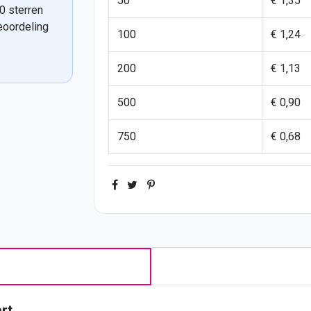
50
€ 1,35
0 sterren
eoordeling
100
€ 1,24
200
€ 1,13
500
€ 0,90
750
€ 0,68
rt