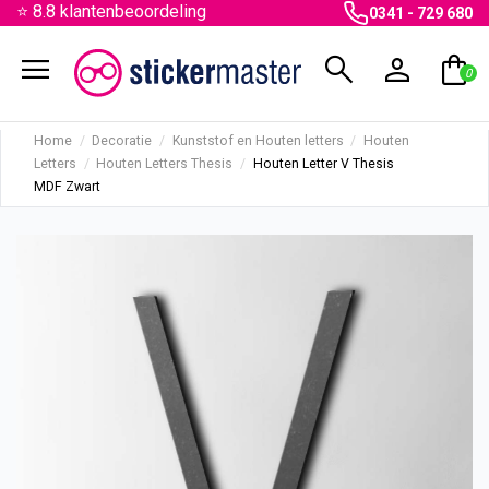
⭐ 8.8 klantenbeoordeling
0341 - 729 680
menu
search
person
shopping_bag
0
Home
Decoratie
Kunststof en Houten letters
Houten
Letters
Houten Letters Thesis
Houten Letter V Thesis
MDF Zwart