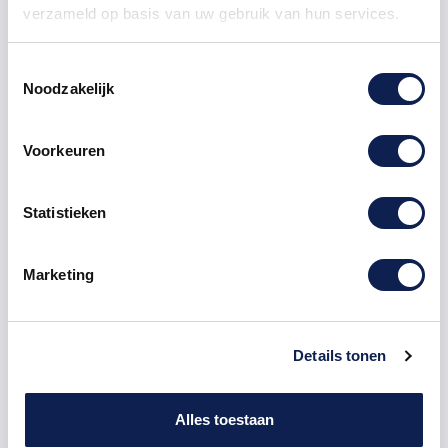
verzameld op basis van uw gebruik van hun services.
Toestemmingsselectie
Noodzakelijk
Omschrijving
Voorkeuren
Product details
Statistieken
Houten Freesletter V Thesis MDF Zwart
Marketing
De freesletter V is te bestellen vanaf een hoogte van
5cm tot een hoogte van 80cm, de dikte van de letter
is altijd 8mm. MDF hout is voor binnen een perfecte
houtsoort, maar is niet geschikt voor buitengebruik.
Details tonen
Hoe moet je dit bestellen?
1) Geef aan welke formaat je wenst te ontvangen, de
Alles toestaan
hoogte in cm