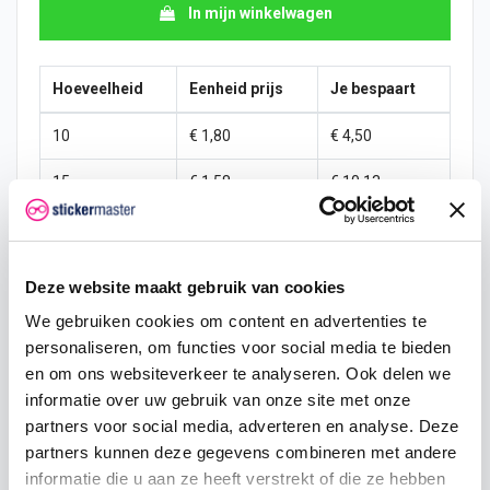
In mijn winkelwagen
Hoeveelheid
Eenheid prijs
Je bespaart
10
€ 1,80
€ 4,50
15
€ 1,58
€ 10,13
25
€ 1,46
€ 19,69
50
€ 1,35
€ 45,00
Deze website maakt gebruik van cookies
100
€ 1,24
€ 101,25
We gebruiken cookies om content en advertenties te
personaliseren, om functies voor social media te bieden
200
€ 1,13
€ 225,00
en om ons websiteverkeer te analyseren. Ook delen we
informatie over uw gebruik van onze site met onze
500
€ 0,90
€ 675,00
partners voor social media, adverteren en analyse. Deze
partners kunnen deze gegevens combineren met andere
750
€ 0,68
€ 1.181,25
informatie die u aan ze heeft verstrekt of die ze hebben