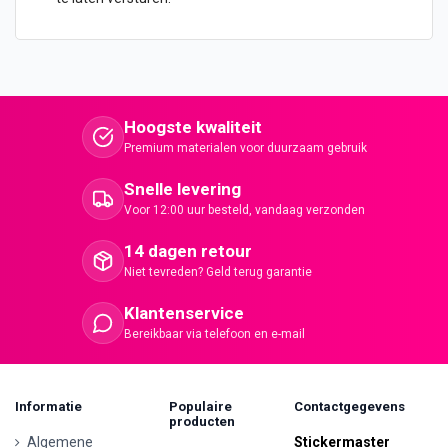
Hoogste kwaliteit
Premium materialen voor duurzaam gebruik
Snelle levering
Voor 12:00 uur besteld, vandaag verzonden
14 dagen retour
Niet tevreden? Geld terug garantie
Klantenservice
Bereikbaar via telefoon en e-mail
Informatie
Populaire
Contactgegevens
producten
Algemene
Stickermaster