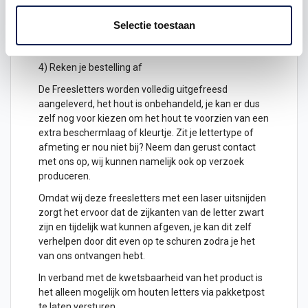
2) Hoeveel freesletters wil je ontvangen? geef het
aantal letters aan
Selectie toestaan
3) Plaats het in je winkelwagen
4) Reken je bestelling af
De Freesletters worden volledig uitgefreesd
aangeleverd, het hout is onbehandeld, je kan er dus
zelf nog voor kiezen om het hout te voorzien van een
extra beschermlaag of kleurtje. Zit je lettertype of
afmeting er nou niet bij? Neem dan gerust contact
met ons op, wij kunnen namelijk ook op verzoek
produceren.
Omdat wij deze freesletters met een laser uitsnijden
zorgt het ervoor dat de zijkanten van de letter zwart
zijn en tijdelijk wat kunnen afgeven, je kan dit zelf
verhelpen door dit even op te schuren zodra je het
van ons ontvangen hebt.
In verband met de kwetsbaarheid van het product is
het alleen mogelijk om
houten letters
via pakketpost
te laten versturen.