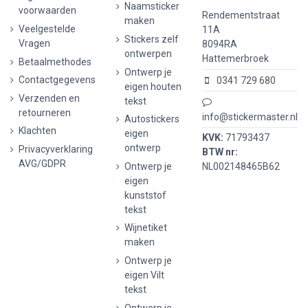
Naamsticker
voorwaarden
Rendementstraat
maken
Veelgestelde
11A
Stickers zelf
Vragen
8094RA
ontwerpen
Hattemerbroek
Betaalmethodes
Ontwerp je
Contactgegevens
0341 729 680
eigen houten
Verzenden en
tekst
retourneren
info@stickermaster.nl
Autostickers
Klachten
eigen
KVK:
71793437
ontwerp
Privacyverklaring
BTW nr:
AVG/GDPR
Ontwerp je
NL002148465B62
eigen
kunststof
tekst
Wijnetiket
maken
Ontwerp je
eigen Vilt
tekst
Ontwerp je