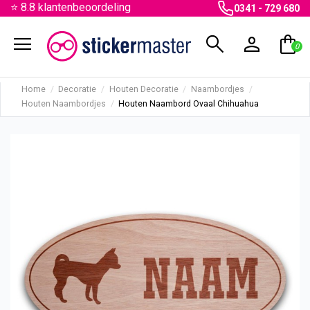
⭐ 8.8 klantenbeoordeling
0341 - 729 680
menu
search
person
shopping_bag
0
Home
Decoratie
Houten Decoratie
Naambordjes
Houten Naambordjes
Houten Naambord Ovaal Chihuahua