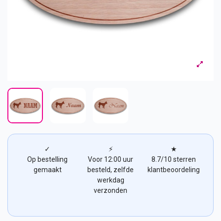
✓
⚡
★
Op bestelling
Voor 12:00 uur
8.7/10 sterren
gemaakt
besteld, zelfde
klantbeoordeling
werkdag
verzonden