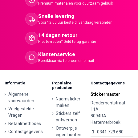
Premium materialen voor duurzaam gebruik
Snelle levering
Voor 12:00 uur besteld, vandaag verzonden
14 dagen retour
Niet tevreden? Geld terug garantie
Klantenservice
Bereikbaar via telefoon en e-mail
Informatie
Populaire
Contactgegevens
producten
Algemene
Stickermaster
Naamsticker
voorwaarden
Rendementstraat
maken
Veelgestelde
11A
Stickers zelf
Vragen
8094RA
ontwerpen
Hattemerbroek
Betaalmethodes
Ontwerp je
Contactgegevens
0341 729 680
eigen houten