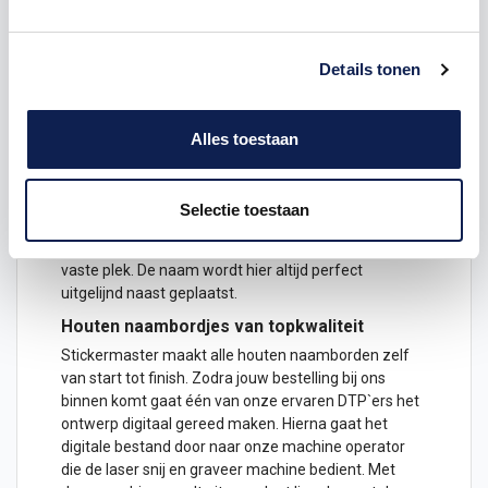
kan het naambord zowel buiten als binnen worden
gemonteerd. Voor een extra lange levensduur kan je
er ook voor kiezen het naambordje van blanke lak te
Details tonen
voorzien.
Houten naambordjes speciaal voor jou
gemaakt
Alles toestaan
Alle houten naambordjes worden op bestelling
gemaakt en zijn naar eigen smaak aan te passen. Je
kan elke naam invullen en je hebt keuze uit 3 unieke
Selectie toestaan
lettertypes die elk een compleet andere look aan het
bordje geven. De illustratie op het bordje heeft een
vaste plek. De naam wordt hier altijd perfect
uitgelijnd naast geplaatst.
Houten naambordjes van topkwaliteit
Stickermaster maakt alle houten naamborden zelf
van start tot finish. Zodra jouw bestelling bij ons
binnen komt gaat één van onze ervaren DTP`ers het
ontwerp digitaal gereed
maken
. Hierna gaat het
digitale bestand door naar onze machine operator
die de laser snij en graveer machine bedient. Met