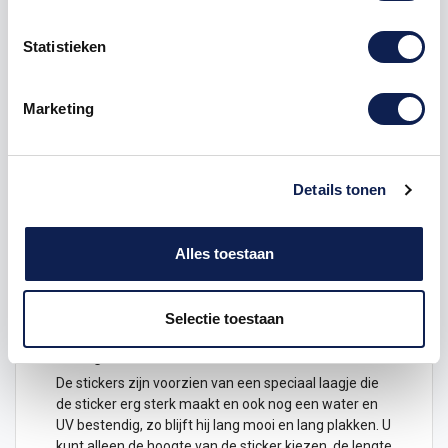
500
€ 7,17
€ 2.389,96
Statistieken
1000
€ 5,97
€ 5.974,89
Marketing
Details tonen
Omschrijving
Alles toestaan
Product details
Selectie toestaan
Instagram
naam
sticker
voor de
auto
De
stickers
zijn voorzien van een speciaal laagje die
de sticker erg sterk maakt en ook nog een water en
UV bestendig, zo blijft hij lang mooi en lang plakken. U
kunt alleen de hoogte van de sticker kiezen, de lengte