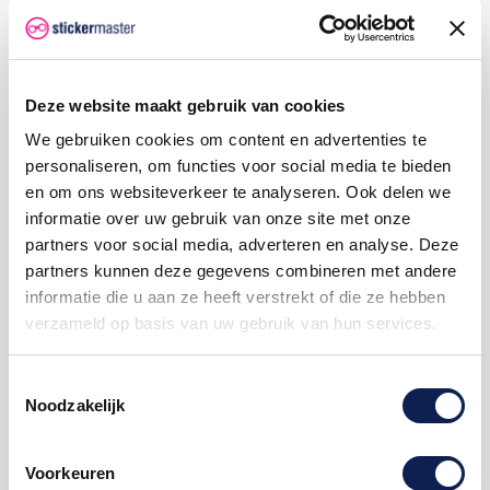
In mijn winkelwagen
Deze website maakt gebruik van cookies
We gebruiken cookies om content en advertenties te
Hoeveelheid
Eenheid prijs
Je bespaart
personaliseren, om functies voor social media te bieden
en om ons websiteverkeer te analyseren. Ook delen we
2
€ 11,35
€ 1,19
informatie over uw gebruik van onze site met onze
5
€ 11,05
€ 4,48
partners voor social media, adverteren en analyse. Deze
partners kunnen deze gegevens combineren met andere
10
€ 10,75
€ 11,95
informatie die u aan ze heeft verstrekt of die ze hebben
verzameld op basis van uw gebruik van hun services.
25
€ 10,16
€ 44,81
50
€ 9,56
€ 119,50
Toestemmingsselectie
Noodzakelijk
100
€ 8,96
€ 298,74
250
€ 8,36
€ 896,23
Voorkeuren