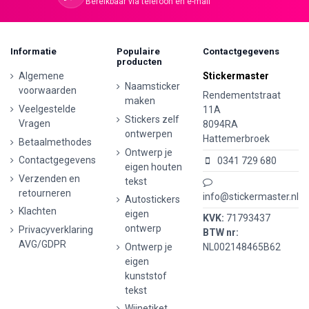
Bereikbaar via telefoon en e-mail
Informatie
Populaire
Contactgegevens
producten
Algemene
Stickermaster
Naamsticker
voorwaarden
Rendementstraat
maken
Veelgestelde
11A
Stickers zelf
Vragen
8094RA
ontwerpen
Hattemerbroek
Betaalmethodes
Ontwerp je
Contactgegevens
0341 729 680
eigen houten
Verzenden en
tekst
retourneren
info@stickermaster.nl
Autostickers
Klachten
eigen
KVK:
71793437
ontwerp
Privacyverklaring
BTW nr:
AVG/GDPR
Ontwerp je
NL002148465B62
eigen
kunststof
tekst
Wijnetiket