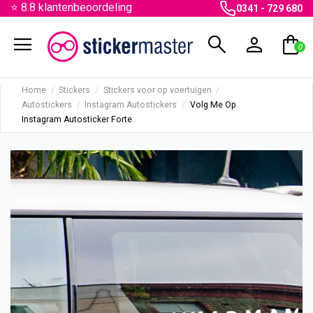
⭐ 8.8 klantenbeoordeling
0341 - 729 680
menu
search
person
shopping_bag
0
Home
Stickers
Stickers voor op voertuigen
Autostickers
Instagram Autostickers
Volg Me Op
Instagram Autosticker Forte