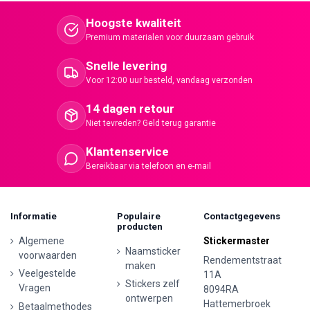
Hoogste kwaliteit
Premium materialen voor duurzaam gebruik
Snelle levering
Voor 12:00 uur besteld, vandaag verzonden
14 dagen retour
Niet tevreden? Geld terug garantie
Klantenservice
Bereikbaar via telefoon en e-mail
Informatie
Populaire
Contactgegevens
producten
Algemene
Stickermaster
Naamsticker
voorwaarden
Rendementstraat
maken
Veelgestelde
11A
Stickers zelf
Vragen
8094RA
ontwerpen
Hattemerbroek
Betaalmethodes