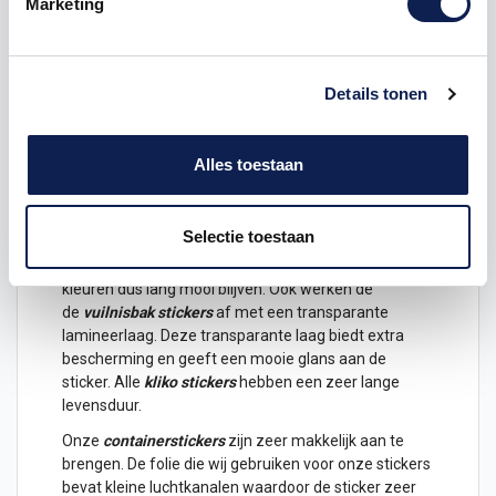
Marketing
4 bloemen met een grootste doorsnede van 22 cm
Geschikt voor 120L en 240L containers
Duurzame
klikostickers
en containerstickers
Details tonen
van hoge kwaliteit
Alle
vuilnisbak
stickers
worden in full colour geprint
op duurzaam materiaal. De folie waarop wij de
kliko
Alles toestaan
stickers
printen is van een zeer hoge kwaliteit en
bestand tegen alle invloeden van het Nederlandse
klimaat. Dit betekent dat u de container niet afgedekt
Selectie toestaan
hoeft neer te zetten en dat water geen probleem is.
Ook zijn alle
containerstickers
UV proof en zullen de
kleuren dus lang mooi blijven. Ook werken de
de
vuilnisbak stickers
af met een transparante
lamineerlaag. Deze transparante laag biedt extra
bescherming en geeft een mooie glans aan de
sticker. Alle
kliko stickers
hebben een zeer lange
levensduur.
Onze
containerstickers
zijn zeer makkelijk aan te
brengen. De folie die wij gebruiken voor onze stickers
bevat kleine luchtkanalen waardoor de sticker zeer