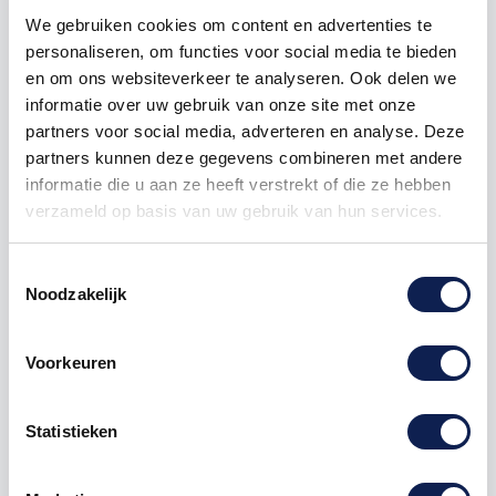
We gebruiken cookies om content en advertenties te
personaliseren, om functies voor social media te bieden
en om ons websiteverkeer te analyseren. Ook delen we
kliko sticker
container sticker
vuilnisbak sticker
informatie over uw gebruik van onze site met onze
partners voor social media, adverteren en analyse. Deze
partners kunnen deze gegevens combineren met andere
informatie die u aan ze heeft verstrekt of die ze hebben
Omschrijving
verzameld op basis van uw gebruik van hun services.
Toestemmingsselectie
Product details
Noodzakelijk
Container
sticker
bloem groen bestellen
Voorkeuren
Deze
kliko
sticker
bloem groen geeft uw vuilnisbak
een mooie en frisse uitstraling. Fleur met uw
container tegelijkertijd de wijk op en vind uw eigen
Statistieken
container snel terug tussen de anderen. Uw container
zal op een zeer positieve manier opvallen.