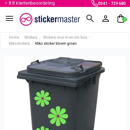
⭐ 8.8 klantenbeoordeling
0341 - 729 680
menu
search
person
shopping_bag
0
Home
Stickers
Stickers voor in en om huis
Klikostickers
Kliko sticker bloem groen