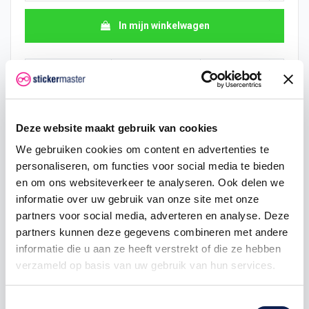
In mijn winkelwagen
Hoeveelheid
Eenheid prijs
Je bespaart
10
€ 7,74
€ 19,36
Deze website maakt gebruik van cookies
15
€ 6,78
€ 43,56
We gebruiken cookies om content en advertenties te
25
€ 6,29
€ 84,70
personaliseren, om functies voor social media te bieden
en om ons websiteverkeer te analyseren. Ook delen we
50
€ 5,81
€ 193,60
informatie over uw gebruik van onze site met onze
partners voor social media, adverteren en analyse. Deze
100
€ 5,32
€ 435,60
partners kunnen deze gegevens combineren met andere
200
€ 4,84
€ 968,00
informatie die u aan ze heeft verstrekt of die ze hebben
verzameld op basis van uw gebruik van hun services.
500
€ 3,87
€ 2.904,00
Toestemmingsselectie
750
€ 2,90
€ 5.082,00