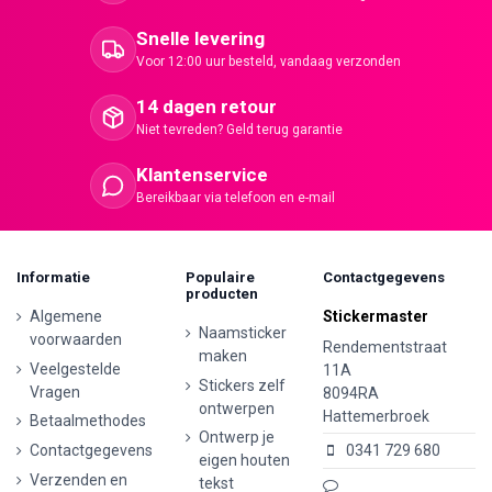
Snelle levering
Voor 12:00 uur besteld, vandaag verzonden
14 dagen retour
Niet tevreden? Geld terug garantie
Klantenservice
Bereikbaar via telefoon en e-mail
Informatie
Populaire
Contactgegevens
producten
Algemene
Stickermaster
Naamsticker
voorwaarden
Rendementstraat
maken
Veelgestelde
11A
Stickers zelf
Vragen
8094RA
ontwerpen
Hattemerbroek
Betaalmethodes
Ontwerp je
Contactgegevens
0341 729 680
eigen houten
Verzenden en
tekst