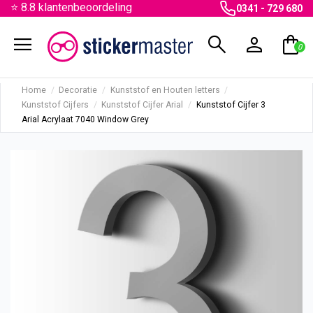
⭐ 8.8 klantenbeoordeling
0341 - 729 680
menu
search
person
shopping_bag
0
Home
Decoratie
Kunststof en Houten letters
Kunststof Cijfers
Kunststof Cijfer Arial
Kunststof Cijfer 3
Arial Acrylaat 7040 Window Grey