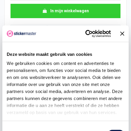
In mijn winkelwagen
Hoeveelheid
Eenheid prijs
Je bespaart
10
€ 7,74
€ 19,36
Deze website maakt gebruik van cookies
15
€ 6,78
€ 43,56
We gebruiken cookies om content en advertenties te
25
€ 6,29
€ 84,70
personaliseren, om functies voor social media te bieden
en om ons websiteverkeer te analyseren. Ook delen we
50
€ 5,81
€ 193,60
informatie over uw gebruik van onze site met onze
partners voor social media, adverteren en analyse. Deze
100
€ 5,32
€ 435,60
partners kunnen deze gegevens combineren met andere
200
€ 4,84
€ 968,00
informatie die u aan ze heeft verstrekt of die ze hebben
verzameld op basis van uw gebruik van hun services.
500
€ 3,87
€ 2.904,00
Toestemmingsselectie
750
€ 2,90
€ 5.082,00