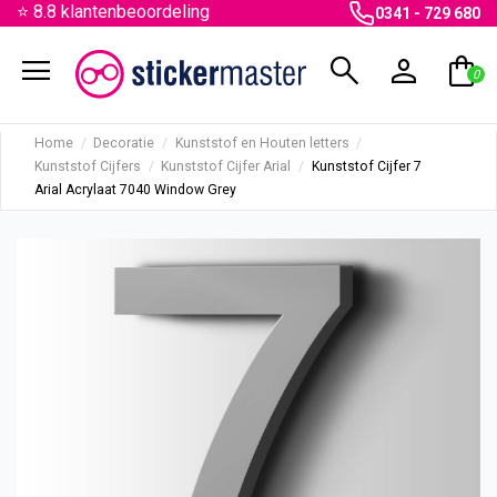
⭐ 8.8 klantenbeoordeling
0341 - 729 680
menu
search
person
shopping_bag
0
Home
Decoratie
Kunststof en Houten letters
Kunststof Cijfers
Kunststof Cijfer Arial
Kunststof Cijfer 7
Arial Acrylaat 7040 Window Grey