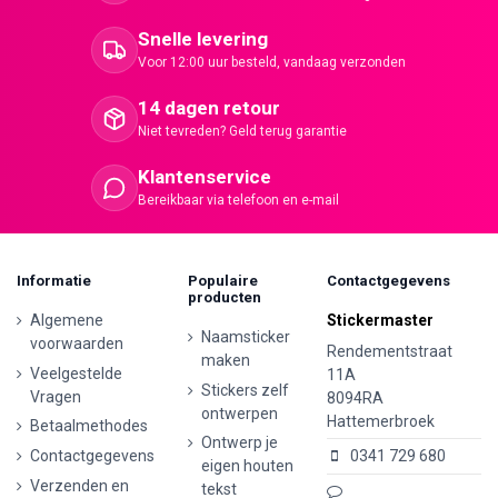
Snelle levering
Voor 12:00 uur besteld, vandaag verzonden
14 dagen retour
Niet tevreden? Geld terug garantie
Klantenservice
Bereikbaar via telefoon en e-mail
Informatie
Populaire
Contactgegevens
producten
Algemene
Stickermaster
Naamsticker
voorwaarden
Rendementstraat
maken
Veelgestelde
11A
Stickers zelf
Vragen
8094RA
ontwerpen
Hattemerbroek
Betaalmethodes
Ontwerp je
Contactgegevens
0341 729 680
eigen houten
Verzenden en
tekst