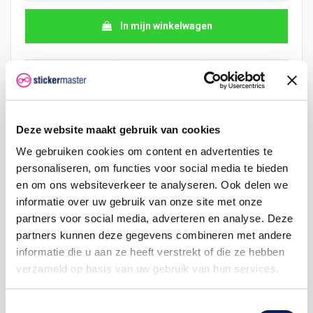
In mijn winkelwagen
Hoeveelheid
Eenheid prijs
Je bespaart
10
€ 7,74
€ 19,36
Deze website maakt gebruik van cookies
15
€ 6,78
€ 43,56
We gebruiken cookies om content en advertenties te
25
€ 6,29
€ 84,70
personaliseren, om functies voor social media te bieden
en om ons websiteverkeer te analyseren. Ook delen we
50
€ 5,81
€ 193,60
informatie over uw gebruik van onze site met onze
partners voor social media, adverteren en analyse. Deze
100
€ 5,32
€ 435,60
partners kunnen deze gegevens combineren met andere
200
€ 4,84
€ 968,00
informatie die u aan ze heeft verstrekt of die ze hebben
verzameld op basis van uw gebruik van hun services.
500
€ 3,87
€ 2.904,00
Toestemmingsselectie
750
€ 2,90
€ 5.082,00