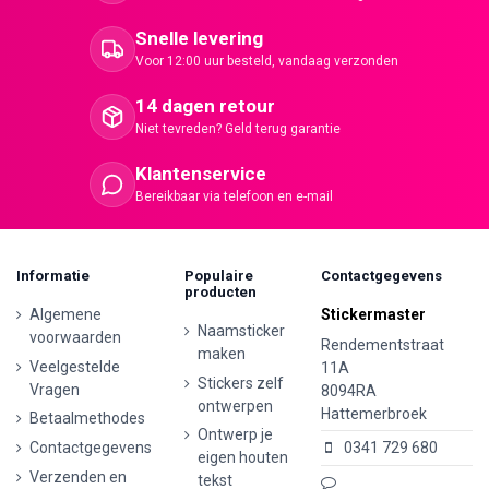
Snelle levering
Voor 12:00 uur besteld, vandaag verzonden
14 dagen retour
Niet tevreden? Geld terug garantie
Klantenservice
Bereikbaar via telefoon en e-mail
Informatie
Populaire
Contactgegevens
producten
Algemene
Stickermaster
Naamsticker
voorwaarden
Rendementstraat
maken
Veelgestelde
11A
Stickers zelf
Vragen
8094RA
ontwerpen
Hattemerbroek
Betaalmethodes
Ontwerp je
Contactgegevens
0341 729 680
eigen houten
Verzenden en
tekst