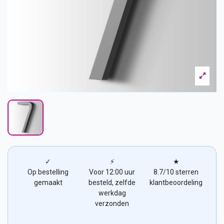
✓
⚡
★
Op bestelling
Voor 12:00 uur
8.7/10 sterren
gemaakt
besteld, zelfde
klantbeoordeling
werkdag
verzonden