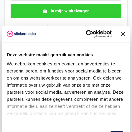
In mijn winkelwagen
Hoeveelheid
Eenheid prijs
Je bespaart
10
€ 7,74
€ 19,36
Deze website maakt gebruik van cookies
15
€ 6,78
€ 43,56
We gebruiken cookies om content en advertenties te
25
€ 6,29
€ 84,70
personaliseren, om functies voor social media te bieden
en om ons websiteverkeer te analyseren. Ook delen we
50
€ 5,81
€ 193,60
informatie over uw gebruik van onze site met onze
partners voor social media, adverteren en analyse. Deze
100
€ 5,32
€ 435,60
partners kunnen deze gegevens combineren met andere
200
€ 4,84
€ 968,00
informatie die u aan ze heeft verstrekt of die ze hebben
verzameld op basis van uw gebruik van hun services.
500
€ 3,87
€ 2.904,00
Toestemmingsselectie
750
€ 2,90
€ 5.082,00