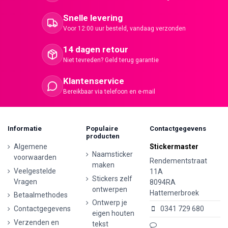
Snelle levering
Voor 12:00 uur besteld, vandaag verzonden
14 dagen retour
Niet tevreden? Geld terug garantie
Klantenservice
Bereikbaar via telefoon en e-mail
Informatie
Populaire
Contactgegevens
producten
Algemene
Stickermaster
Naamsticker
voorwaarden
Rendementstraat
maken
Veelgestelde
11A
Stickers zelf
Vragen
8094RA
ontwerpen
Hattemerbroek
Betaalmethodes
Ontwerp je
Contactgegevens
0341 729 680
eigen houten
Verzenden en
tekst