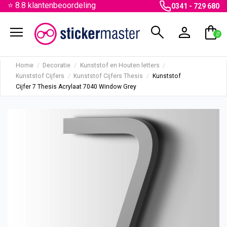
⭐ 8.8 klantenbeoordeling
0341 - 729 680
menu
search
person
shopping_bag
0
Home
Decoratie
Kunststof en Houten letters
Kunststof Cijfers
Kunststof Cijfers Thesis
Kunststof
Cijfer 7 Thesis Acrylaat 7040 Window Grey