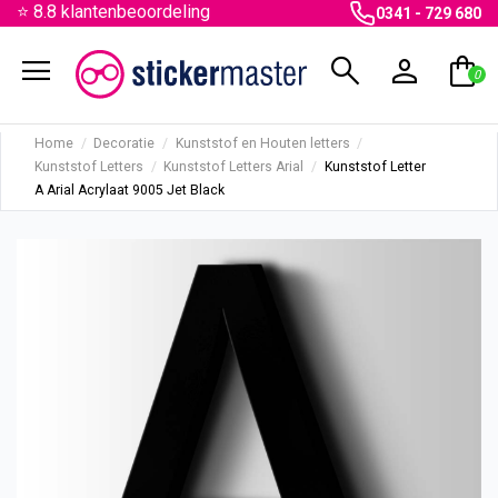
⭐ 8.8 klantenbeoordeling
0341 - 729 680
menu
search
person
shopping_bag
0
Home
Decoratie
Kunststof en Houten letters
Kunststof Letters
Kunststof Letters Arial
Kunststof Letter
A Arial Acrylaat 9005 Jet Black