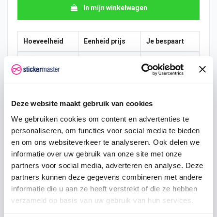
In mijn winkelwagen
Hoeveelheid
Eenheid prijs
Je bespaart
10
€ 7,74
€ 19,36
15
€ 6,78
€ 43,56
25
€ 6,29
€ 84,70
Deze website maakt gebruik van cookies
We gebruiken cookies om content en advertenties te
50
€ 5,81
€ 193,60
personaliseren, om functies voor social media te bieden
en om ons websiteverkeer te analyseren. Ook delen we
100
€ 5,32
€ 435,60
informatie over uw gebruik van onze site met onze
200
€ 4,84
€ 968,00
partners voor social media, adverteren en analyse. Deze
partners kunnen deze gegevens combineren met andere
500
€ 3,87
€ 2.904,00
informatie die u aan ze heeft verstrekt of die ze hebben
verzameld op basis van uw gebruik van hun services.
750
€ 2,90
€ 5.082,00