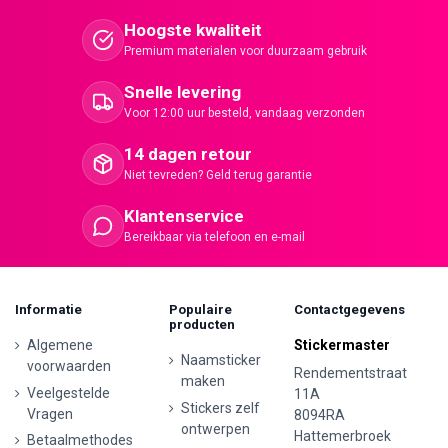
Hoogste kwaliteit
Premium materialen voor duurzaam gebruik
Snelle levering
Voor 12:00 uur besteld, vandaag verzonden
14 dagen retour
Niet tevreden? Geld terug garantie
Klantenservice
Bereikbaar via telefoon en e-mail
Informatie
Populaire
Contactgegevens
producten
Algemene
Stickermaster
Naamsticker
voorwaarden
Rendementstraat
maken
Veelgestelde
11A
Stickers zelf
Vragen
8094RA
ontwerpen
Hattemerbroek
Betaalmethodes