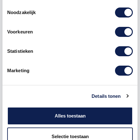
Toestemmingsselectie
Noodzakelijk
Voorkeuren
Omschrijving
Statistieken
Product details
Marketing
Veelgestelde vragen
Details tonen
Kunststof Letter A Arial Acrylaat
9005
Jet Black
Alles toestaan
De freesletter A is te bestellen vanaf een hoogte van
5cm tot een hoogte van 80cm, de dikte van de letter
is altijd 8mm. Acrylaat is voor binnen en buiten
Selectie toestaan
gebruik een perfecte kunststof. Hoe moet je dit