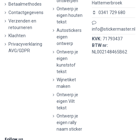
ontwerpen
Hattemerbroek
Betaalmethodes
Ontwerp je
Contactgegevens
0341 729 680
eigen houten
Verzenden en
tekst
retourneren
info@stickermaster.nl
Autostickers
Klachten
eigen
KVK:
71793437
ontwerp
Privacyverklaring
BTW nr:
AVG/GDPR
Ontwerp je
NL002148465B62
eigen
kunststof
tekst
Wijnetiket
maken
Ontwerp je
eigen Vilt
tekst
Ontwerp je
eigen rally
naam sticker
Follow us