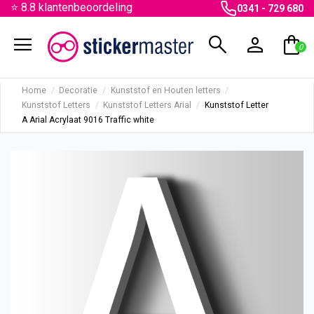
⭐ 8.8 klantenbeoordeling
0341 - 729 680
menu
search
person
shopping_bag
0
Home
Decoratie
Kunststof en Houten letters
Kunststof Letters
Kunststof Letters Arial
Kunststof Letter
A Arial Acrylaat 9016 Traffic white