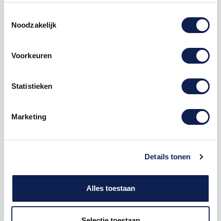
Toestemmingsselectie
Noodzakelijk
Voorkeuren
Omschrijving
Statistieken
Product details
Marketing
Veelgestelde vragen
Details tonen
Kunststof Letter A Arial Acrylaat 9016
Traffic white
Alles toestaan
De freesletter A is te bestellen vanaf een hoogte van
5cm tot een hoogte van 80cm, de dikte van de letter
is altijd 8mm. Acrylaat is voor binnen en buiten
Selectie toestaan