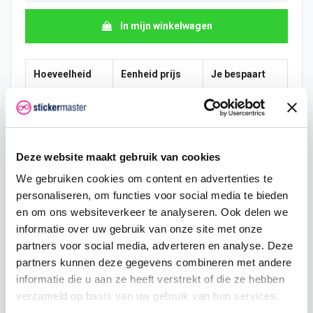
In mijn winkelwagen
Hoeveelheid
Eenheid prijs
Je bespaart
10
€ 7,74
€ 19,36
15
€ 6,78
€ 43,56
Deze website maakt gebruik van cookies
25
€ 6,29
€ 84,70
We gebruiken cookies om content en advertenties te
50
€ 5,81
€ 193,60
personaliseren, om functies voor social media te bieden
en om ons websiteverkeer te analyseren. Ook delen we
100
€ 5,32
€ 435,60
informatie over uw gebruik van onze site met onze
partners voor social media, adverteren en analyse. Deze
200
€ 4,84
€ 968,00
partners kunnen deze gegevens combineren met andere
informatie die u aan ze heeft verstrekt of die ze hebben
500
€ 3,87
€ 2.904,00
verzameld op basis van uw gebruik van hun services.
750
€ 2,90
€ 5.082,00