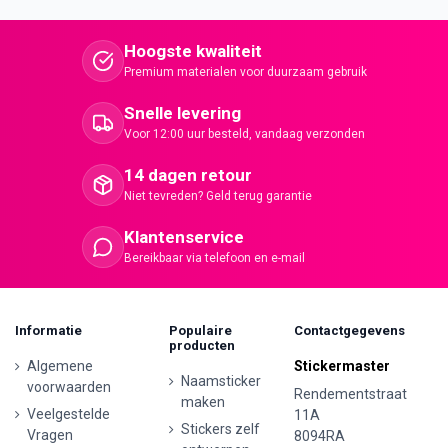
Hoogste kwaliteit
Premium materialen voor duurzaam gebruik
Snelle levering
Voor 12:00 uur besteld, vandaag verzonden
14 dagen retour
Niet tevreden? Geld terug garantie
Klantenservice
Bereikbaar via telefoon en e-mail
Informatie
Populaire
Contactgegevens
producten
Algemene
Stickermaster
Naamsticker
voorwaarden
Rendementstraat
maken
Veelgestelde
11A
Stickers zelf
Vragen
8094RA