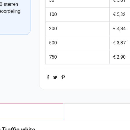
50
€ 5,81
0 sterren
eoordeling
100
€ 5,32
200
€ 4,84
500
€ 3,87
750
€ 2,90
 Traffic white