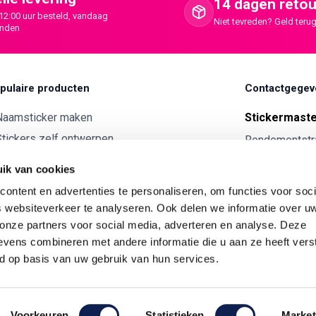
14 dagen retou
12:00 uur besteld, vandaag
Niet tevreden? Geld terug
onden
pulaire producten
Contactgegev
Naamsticker maken
Stickermast
tickers zelf ontwerpen
Rendementstr
8094RA Hatte
ntwerp je eigen houten tekst
ik van cookies
Autostickers eigen ontwerp
0341 729 
ontent en advertenties te personaliseren, om functies voor soci
ntwerp je eigen kunststof tekst
info@stick
 websiteverkeer te analyseren. Ook delen we informatie over u
Wijnetiket maken
 onze partners voor social media, adverteren en analyse. Deze
KVK:
7179343
vens combineren met andere informatie die u aan ze heeft vers
ntwerp je eigen Vilt tekst
BTW nr:
NL00
d op basis van uw gebruik van hun services.
ntwerp je eigen rally naam sticker
Voorkeuren
Statistieken
Market