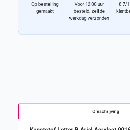
Op bestelling
Voor 12:00 uur
8.7/1
gemaakt
besteld, zelfde
klantb
werkdag verzonden
Omschrijving
Kunststof Letter B Arial Acrylaat 9016