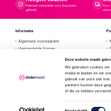
Premium materialen voor duurzaam
Voor 
gebruik
verz
Informatie
Po
Algemene voorwaarden
Veelgestelde Vragen
S
Betaalmethodes
O
Deze website maakt gebru
Contactgegevens
We gebruiken cookies om c
Verzenden en retourneren
O
media te bieden en om ons
Klachten
gebruik van onze site met
partners kunnen deze gege
Privacyverklaring AVG/GDPR
O
of die ze hebben verzamel
O
Toestemmingsselectie
Noodzakelijk