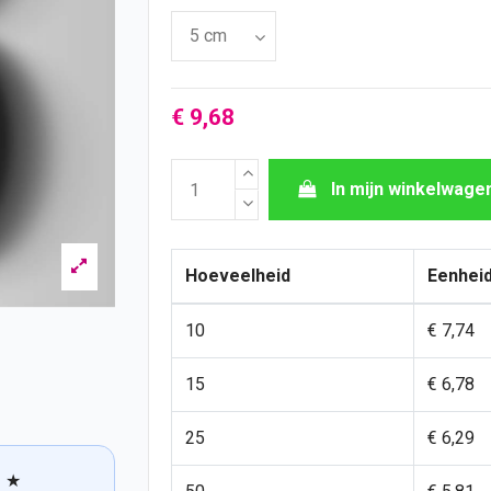
€ 9,68
In mijn winkelwage
Hoeveelheid
Eenheid
10
€ 7,74
15
€ 6,78
25
€ 6,29
★