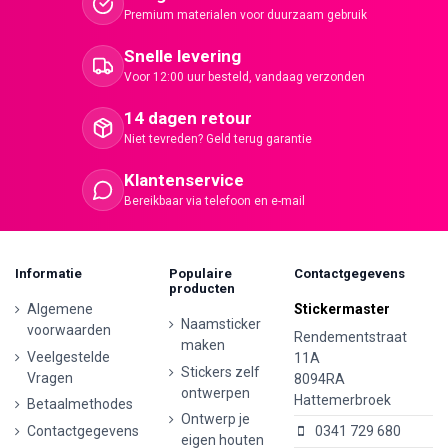
Premium materialen voor duurzaam gebruik
Snelle levering
Voor 12:00 uur besteld, vandaag verzonden
14 dagen retour
Niet tevreden? Geld terug garantie
Klantenservice
Bereikbaar via telefoon en e-mail
Informatie
Populaire
Contactgegevens
producten
Algemene
Stickermaster
Naamsticker
voorwaarden
Rendementstraat
maken
Veelgestelde
11A
Stickers zelf
Vragen
8094RA
ontwerpen
Hattemerbroek
Betaalmethodes
Ontwerp je
Contactgegevens
0341 729 680
eigen houten