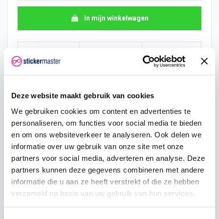
In mijn winkelwagen
Hoeveelheid
Eenheid prijs
Je bespaart
10
€ 7,74
€ 19,36
15
€ 6,78
€ 43,56
Deze website maakt gebruik van cookies
We gebruiken cookies om content en advertenties te
25
€ 6,29
€ 84,70
personaliseren, om functies voor social media te bieden
en om ons websiteverkeer te analyseren. Ook delen we
50
€ 5,81
€ 193,60
informatie over uw gebruik van onze site met onze
100
€ 5,32
€ 435,60
partners voor social media, adverteren en analyse. Deze
partners kunnen deze gegevens combineren met andere
200
€ 4,84
€ 968,00
informatie die u aan ze heeft verstrekt of die ze hebben
verzameld op basis van uw gebruik van hun services.
500
€ 3,87
€ 2.904,00
750
€ 2,90
€ 5.082,00