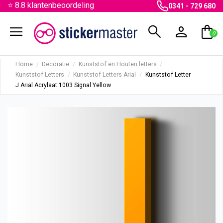
⭐ 8.8 klantenbeoordeling
0341 - 729 680
menu
search
person
shopping_bag
0
Home
Decoratie
Kunststof en Houten letters
Kunststof Letters
Kunststof Letters Arial
Kunststof Letter
J Arial Acrylaat 1003 Signal Yellow