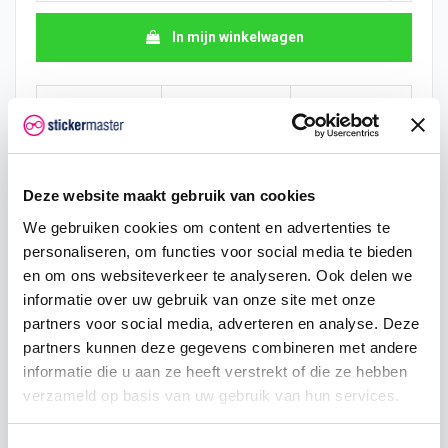
In mijn winkelwagen
Hoeveelheid
Eenheid prijs
Je bespaart
10
€ 7,74
€ 19,36
15
€ 6,78
€ 43,56
Deze website maakt gebruik van cookies
We gebruiken cookies om content en advertenties te
25
€ 6,29
€ 84,70
personaliseren, om functies voor social media te bieden
en om ons websiteverkeer te analyseren. Ook delen we
50
€ 5,81
€ 193,60
informatie over uw gebruik van onze site met onze
100
€ 5,32
€ 435,60
partners voor social media, adverteren en analyse. Deze
partners kunnen deze gegevens combineren met andere
200
€ 4,84
€ 968,00
informatie die u aan ze heeft verstrekt of die ze hebben
verzameld op basis van uw gebruik van hun services.
500
€ 3,87
€ 2.904,00
750
€ 2,90
€ 5.082,00