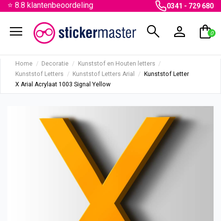
⭐ 8.8 klantenbeoordeling
0341 - 729 680
menu
search
person
shopping_bag
0
Home
Decoratie
Kunststof en Houten letters
Kunststof Letters
Kunststof Letters Arial
Kunststof Letter
X Arial Acrylaat 1003 Signal Yellow