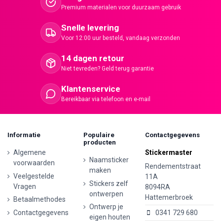
Premium materialen voor duurzaam gebruik
Snelle levering
Voor 12:00 uur besteld, vandaag verzonden
14 dagen retour
Niet tevreden? Geld terug garantie
Klantenservice
Bereikbaar via telefoon en e-mail
Informatie
Populaire
Contactgegevens
producten
Algemene
Stickermaster
Naamsticker
voorwaarden
Rendementstraat
maken
Veelgestelde
11A
Stickers zelf
Vragen
8094RA
ontwerpen
Hattemerbroek
Betaalmethodes
Ontwerp je
Contactgegevens
0341 729 680
eigen houten