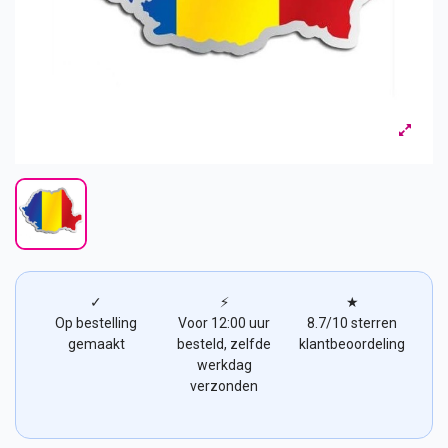
✓
⚡
★
Op bestelling
Voor 12:00 uur
8.7/10 sterren
gemaakt
besteld, zelfde
klantbeoordeling
werkdag
verzonden