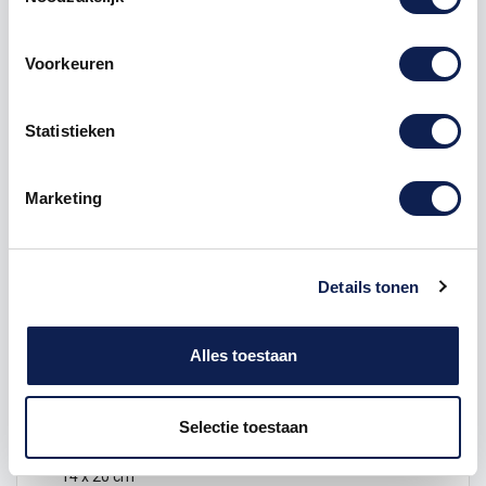
Product details
Voorkeuren
Veelgestelde vragen
Statistieken
Landenstickers bestellen
Marketing
Ben je op vakantie geweest of woon je ergens
anders? Misschien heb je wel plannen om naar een
ander land te gaan. Bestel dan
Details tonen
de
landsticker
Roemenië als aandenken en plak hem
op je
auto
, camper, caravan of in je woning. Er is heel
veel mogelijk met een
landensticker
!
Alles toestaan
Beschikbare maten
7 x 10 cm
Selectie toestaan
11 x 15 cm
14 x 20 cm