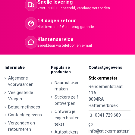
Snelle levering
Voor 12:00 uur besteld, vandaag verzonden
14 dagen retour
Niet tevreden? Geld terug garantie
Klantenservice
Bereikbaar via telefoon en e-mail
Informatie
Populaire
Contactgegevens
producten
Algemene
Stickermaster
Naamsticker
voorwaarden
Rendementstraat
maken
Veelgestelde
11A
Stickers zelf
Vragen
8094RA
ontwerpen
Hattemerbroek
Betaalmethodes
Ontwerp je
Contactgegevens
0341 729 680
eigen houten
Verzenden en
tekst
retourneren
info@stickermaster.nl
Autostickers