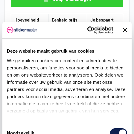
Hoeveelheid
Eenheid prijs
Je bespaart
2
€ 5,65
€ 0,60
5
€ 5,53
€ 2,08
Deze website maakt gebruik van cookies
25
€ 5,06
€ 22,31
We gebruiken cookies om content en advertenties te
personaliseren, om functies voor social media te bieden
50
€ 4,76
€ 59,50
en om ons websiteverkeer te analyseren. Ook delen we
informatie over uw gebruik van onze site met onze
100
€ 4,46
€ 148,75
partners voor social media, adverteren en analyse. Deze
partners kunnen deze gegevens combineren met andere
informatie die u aan ze heeft verstrekt of die ze hebben
verzameld op basis van uw gebruik van hun services.
Toestemmingsselectie
Noodzakelijk
Omschrijving