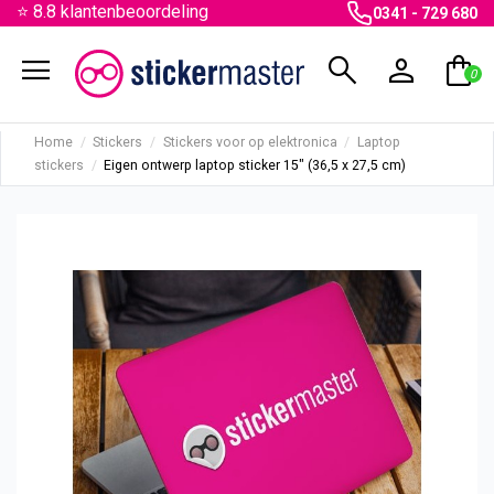
⭐ 8.8 klantenbeoordeling
0341 - 729 680
menu
search
person
shopping_bag
0
Home
Stickers
Stickers voor op elektronica
Laptop
stickers
Eigen ontwerp laptop sticker 15" (36,5 x 27,5 cm)