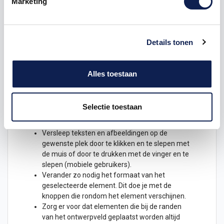
Marketing
Scrol naar de onderkant van de pagina of klik
op de knop "START HIER MET ONTWERP VAN
JE EIGEN STICKER".
Hier zie je een roze lijntekening van de laptop.
Details tonen
Dit is je ontwerp veld.
Links boven aan de module zie je 2 tabbladen
staan, "
TEKST
" en "AFBEELDING".
Alles toestaan
In het tabblad "TEKST" kunnen teksten worden
toegevoegd.
In het tabblad "AFBEELDING" kan je eigen foto`s
Selectie toestaan
uploaden en standaard afbeeldingen aan je
ontwerp toevoegen.
Versleep teksten en afbeeldingen op de
gewenste plek door te klikken en te slepen met
de muis of door te drukken met de vinger en te
slepen (mobiele gebruikers).
Verander zo nodig het formaat van het
geselecteerde element. Dit doe je met de
knoppen die rondom het element verschijnen.
Zorg er voor dat elementen die bij de randen
van het ontwerpveld geplaatst worden altijd