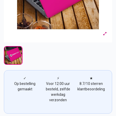
✓
⚡
★
Op bestelling
Voor 12:00 uur
8.7/10 sterren
gemaakt
besteld, zelfde
klantbeoordeling
werkdag
verzonden