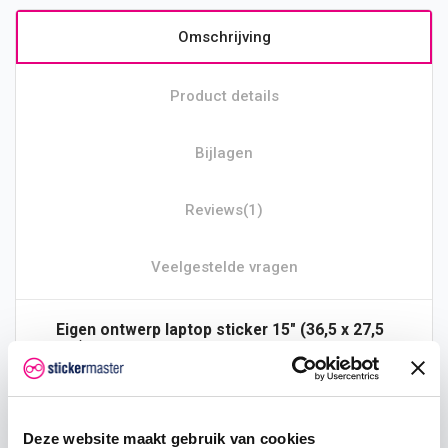
Omschrijving
Product details
Bijlagen
Reviews
(1)
Veelgestelde vragen
Eigen ontwerp
laptop
sticker
15" (36,5 x 27,5
cm) online bestellen
Je hebt net een nieuwe laptop besteld en zit
(on)geduldig te wachten tot deze bij je thuis bezorgd
wordt. En daar is die dan eindelijk. Een hagelnieuwe
krachtpatser waarmee je bergen werk mee gaat
Deze website maakt gebruik van cookies