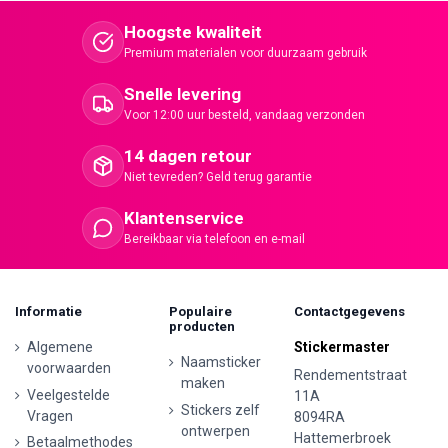
Hoogste kwaliteit
Premium materialen voor duurzaam gebruik
Snelle levering
Voor 12:00 uur besteld, vandaag verzonden
14 dagen retour
Niet tevreden? Geld terug garantie
Klantenservice
Bereikbaar via telefoon en e-mail
Informatie
Populaire
Contactgegevens
producten
Algemene
Stickermaster
Naamsticker
voorwaarden
Rendementstraat
maken
Veelgestelde
11A
Stickers zelf
Vragen
8094RA
ontwerpen
Hattemerbroek
Betaalmethodes