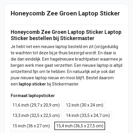
Honeycomb Zee Groen Laptop Sticker
Honeycomb Zee Groen
Laptop
Sticker
Laptop
Sticker
bestellen bij Stickermaster
Je hebt net een nieuwe laptop besteld en zit (on)geduldig
te wachten tot deze bij je thuis bezorgd wordt. En daar is
die dan eindelijk. Een hagelnieuwe krachtpatser waarmee je
bergen werk mee gaat verzetten. Een nieuwe laptop is altijd
ontzettend fijn om te hebben. En natuurlijk wil je ook dat
jouw nieuwe laptop nieuw en mooi blijft. Bestel daarom
een
laptop sticker
bij Stickermaster.
Formaat laptopsticker
11,6 inch (29,7 x 20,9 cm)
12 inch (30 x 24 cm)
13,3 inch (32,5 x 22,5 cm)
14 inch (33,5 x 24,7 cm)
15 inch (36 x 27 cm)
15,4 inch (36,5 x 27,5 cm)