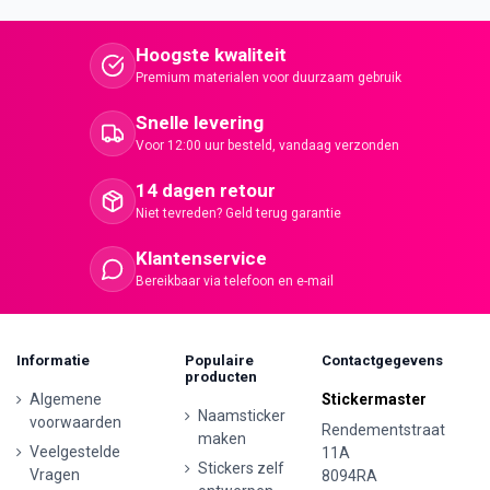
Hoogste kwaliteit
Premium materialen voor duurzaam gebruik
Snelle levering
Voor 12:00 uur besteld, vandaag verzonden
14 dagen retour
Niet tevreden? Geld terug garantie
Klantenservice
Bereikbaar via telefoon en e-mail
Informatie
Populaire
Contactgegevens
producten
Algemene
Stickermaster
Naamsticker
voorwaarden
Rendementstraat
maken
Veelgestelde
11A
Stickers zelf
Vragen
8094RA