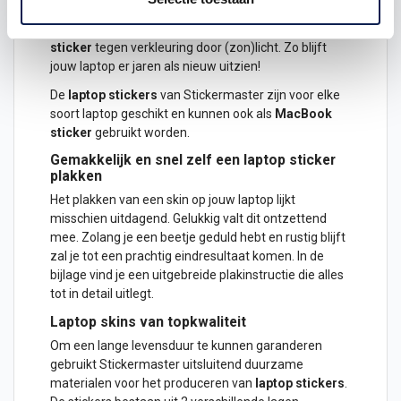
kunnen ontstaan tijdens het vervoeren van de laptop
in een tas of sleeve. Ook beschermt de
laptop
sticker
tegen verkleuring door (zon)licht. Zo blijft
jouw laptop er jaren als nieuw uitzien!
De
laptop
stickers
van Stickermaster zijn voor elke
soort laptop geschikt en kunnen ook als
MacBook
sticker
gebruikt worden.
Gemakkelijk en snel zelf een laptop sticker
plakken
Het plakken van een skin op jouw laptop lijkt
misschien uitdagend. Gelukkig valt dit ontzettend
mee. Zolang je een beetje geduld hebt en rustig blijft
zal je tot een prachtig eindresultaat komen. In de
bijlage vind je een uitgebreide plakinstructie die alles
tot in detail uitlegt.
Laptop skins van topkwaliteit
Om een lange levensduur te kunnen garanderen
gebruikt Stickermaster uitsluitend duurzame
materialen voor het produceren van
laptop stickers
.