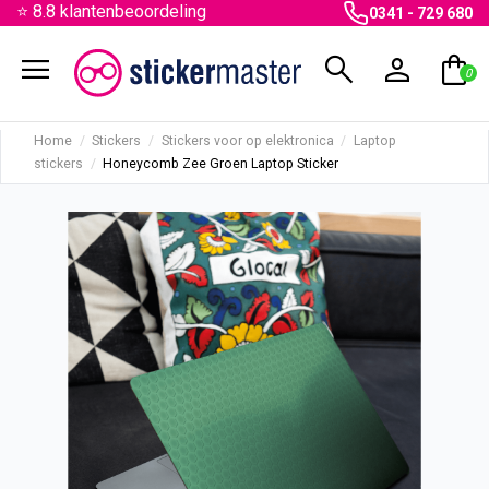
⭐ 8.8 klantenbeoordeling
0341 - 729 680
menu
search
person
shopping_bag
0
Home
Stickers
Stickers voor op elektronica
Laptop
stickers
Honeycomb Zee Groen Laptop Sticker