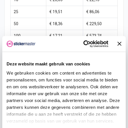
25
€ 19,51
€ 86,06
50
€ 18,36
€ 229,50
100
€ 17,21
€ 573,74
250
€ 16,06
€ 1.721,23
500
€ 13,77
€ 4.589,94
Deze website maakt gebruik van cookies
1000
€ 11,47
€ 11.474,85
We gebruiken cookies om content en advertenties te
personaliseren, om functies voor social media te bieden
en om ons websiteverkeer te analyseren. Ook delen we
informatie over uw gebruik van onze site met onze
partners voor social media, adverteren en analyse. Deze
partners kunnen deze gegevens combineren met andere
informatie die u aan ze heeft verstrekt of die ze hebben
Omschrijving
verzameld op basis van uw gebruik van hun services.