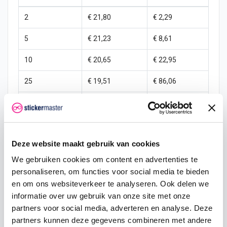
2
€ 21,80
€ 2,29
5
€ 21,23
€ 8,61
10
€ 20,65
€ 22,95
25
€ 19,51
€ 86,06
50
€ 18,36
€ 229,50
100
€ 17,21
€ 573,74
Deze website maakt gebruik van cookies
250
€ 16,06
€ 1.721,23
We gebruiken cookies om content en advertenties te
500
€ 13,77
€ 4.589,94
personaliseren, om functies voor social media te bieden
en om ons websiteverkeer te analyseren. Ook delen we
1000
€ 11,47
€ 11.474,85
informatie over uw gebruik van onze site met onze
partners voor social media, adverteren en analyse. Deze
partners kunnen deze gegevens combineren met andere