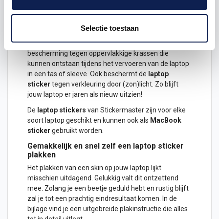
een
laptop sticker
bij Stickermaster.
Een
laptop skin
is een sticker die de achterkant van
Selectie toestaan
het scherm van de laptop bedekt waardoor dit gebied
langer mooi blijft. De
laptopsticker
biedt
bescherming tegen oppervlakkige krassen die
kunnen ontstaan tijdens het vervoeren van de laptop
in een tas of sleeve. Ook beschermt de
laptop
sticker
tegen verkleuring door (zon)licht. Zo blijft
jouw laptop er jaren als nieuw uitzien!
De
laptop stickers
van Stickermaster zijn voor elke
soort laptop geschikt en kunnen ook als
MacBook
sticker
gebruikt worden.
Gemakkelijk en snel zelf een laptop sticker
plakken
Het plakken van een skin op jouw laptop lijkt
misschien uitdagend. Gelukkig valt dit ontzettend
mee. Zolang je een beetje geduld hebt en rustig blijft
zal je tot een prachtig eindresultaat komen. In de
bijlage vind je een uitgebreide plakinstructie die alles
tot in detail uitlegt.