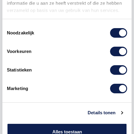
informatie die u aan ze heeft verstrekt of die ze hebben
verzameld op basis van uw gebruik van hun services.
Toestemmingsselectie
Omschrijving
Noodzakelijk
Product details
Voorkeuren
Bijlagen
Statistieken
Rode Roos met Druppels
Laptop Sticker
Laptop
Sticker
online bestellen
Marketing
Je hebt net een nieuwe laptop besteld en zit
(on)geduldig te wachten tot deze bij je thuis bezorgd
wordt. En daar is die dan eindelijk. Een hagelnieuwe
Details tonen
krachtpatser waarmee je bergen werk mee gaat
verzetten. Een nieuwe laptop is altijd ontzettend fijn
om te hebben. En natuurlijk wil je ook dat jouw
Alles toestaan
nieuwe laptop nieuw en mooi blijft. Bestel daarom