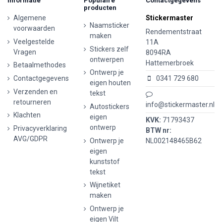
Informatie
Populaire
Contactgegevens
producten
Algemene
Stickermaster
Naamsticker
voorwaarden
Rendementstraat
maken
Veelgestelde
11A
Stickers zelf
Vragen
8094RA
ontwerpen
Hattemerbroek
Betaalmethodes
Ontwerp je
Contactgegevens
0341 729 680
eigen houten
Verzenden en
tekst
retourneren
info@stickermaster.nl
Autostickers
Klachten
eigen
KVK:
71793437
ontwerp
Privacyverklaring
BTW nr:
AVG/GDPR
Ontwerp je
NL002148465B62
eigen
kunststof
tekst
Wijnetiket
maken
Ontwerp je
eigen Vilt