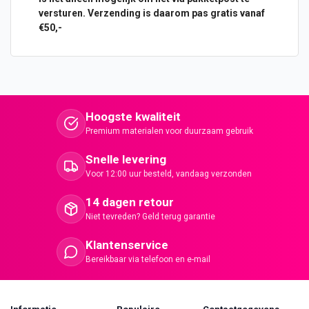
versturen. Verzending is daarom pas gratis vanaf
€50,-
Hoogste kwaliteit
Premium materialen voor duurzaam gebruik
Snelle levering
Voor 12:00 uur besteld, vandaag verzonden
14 dagen retour
Niet tevreden? Geld terug garantie
Klantenservice
Bereikbaar via telefoon en e-mail