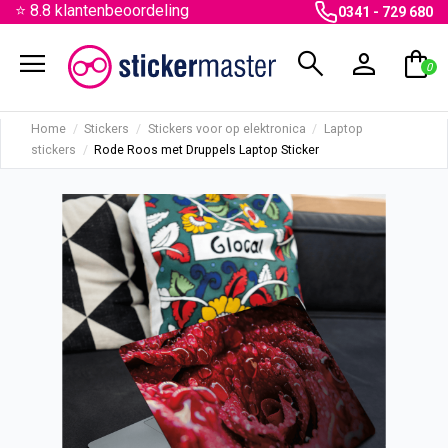
⭐ 8.8 klantenbeoordeling
0341 - 729 680
menu
search
person
shopping_bag
0
Home
Stickers
Stickers voor op elektronica
Laptop
stickers
Rode Roos met Druppels Laptop Sticker