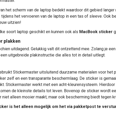
ermaster.
van het scherm van de laptop bedekt waardoor dit gebied langer 
 tijdens het vervoeren van de laptop in een tas of sleeve. Ook 
ieuw uitzien!
lke soort laptop geschikt en kunnen ook als
MacBook sticker
g
er plakken
chien uitdagend. Gelukkig valt dit ontzettend mee. Zolang je een b
een uitgebreide plakinstructie die alles tot in detail uitlegt.
bruikt Stickermaster uitsluitend duurzame materialen voor het
ticker zelf en een transparante beschermlaag. De sticker is gem
rukt. Stickermaster werkt met een acht-kleurensysteem. Hierdoor 
komen de kleinste details tot leven. Bovenop de sticker wordt ee
r niet alleen mooier maakt, maar ook bescherming biedt tegen kr
cker is het alleen mogelijk om het via pakketpost te verst