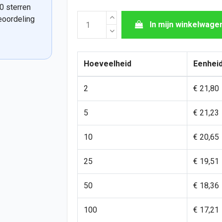
0 sterren
eoordeling
In mijn winkelwage
Hoeveelheid
Eenheid
2
€ 21,80
5
€ 21,23
10
€ 20,65
25
€ 19,51
50
€ 18,36
100
€ 17,21