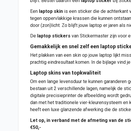
blijft. Bestel daarom een
laptop sticker
bij Stick
Een
laptop skin
is een sticker die de achterkant 
tegen oppervlakkige krassen die kunnen ontstaan
door (zon)licht. Zo blijft jouw laptop er jaren als n
De
laptop
stickers
van Stickermaster zijn voor e
Gemakkelijk en snel zelf een laptop stick
Het plakken van een skin op jouw laptop lijkt miss
prachtig eindresultaat komen. In de bijlage vind je 
Laptop skins van topkwaliteit
Om een lange levensduur te kunnen garanderen ge
bestaan uit 2 verschillende lagen, namelijk de s
digitale precisieprinter de afbeelding wordt ged
dan met het traditionele vier-kleurensysteem en 
heeft een luxe glanzende afwerking die de sticke
Let op, in verband met de afmeting van de sti
€50,-