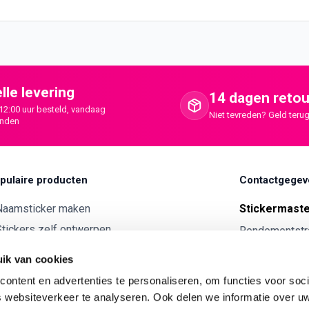
lle levering
14 dagen retou
12:00 uur besteld, vandaag
Niet tevreden? Geld terug
onden
pulaire producten
Contactgegev
Naamsticker maken
Stickermast
tickers zelf ontwerpen
Rendementstr
8094RA Hatte
ntwerp je eigen houten tekst
ik van cookies
Autostickers eigen ontwerp
0341 729 
ontent en advertenties te personaliseren, om functies voor soci
ntwerp je eigen kunststof tekst
info@stick
 websiteverkeer te analyseren. Ook delen we informatie over u