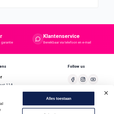
r
Klantenservice
 garantie
Bereikbaar via telefoon en e-mail
ens
Follow us
er
aat 11A
merbroek
Alles toestaan
680
al
ermaster.nl
w