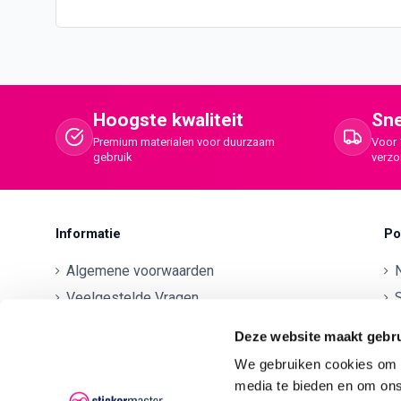
Hoogste kwaliteit
Sne
Premium materialen voor duurzaam
Voor 
gebruik
verz
Informatie
Po
Algemene voorwaarden
Veelgestelde Vragen
S
Betaalmethodes
O
Deze website maakt gebru
Contactgegevens
We gebruiken cookies om c
Verzenden en retourneren
O
media te bieden en om ons