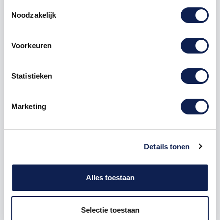
Toestemmingsselectie
klaslokaal-aanduiding of als herkenbare markering
Noodzakelijk
op een raam of deur. Door de neutrale vorm van Arial
blijft de letter goed bruikbaar in veel verschillende
omgevingen.
Voorkeuren
Wil je liever direct een volledige naam of tekst
invoeren in plaats van losse letters combineren? Dan
is
naamsticker maken
vaak praktischer. Wil je naast
Statistieken
letters ook vormen, logo’s of een eigen bestand
gebruiken, dan past
stickers zelf ontwerpen
beter bij
je bestelling.
Marketing
Formaat, kleur en uitvoering kiezen
De Letter C sticker Arial is verkrijgbaar in hoogtes van
1 cm tot en met 120 cm. Daardoor kun je de sticker
Details tonen
klein gebruiken voor labels, mappen, voorraadbakken
of persoonlijke spullen, maar ook groot toepassen op
ramen, deuren, muren, panelen, borden of
Alles toestaan
voertuigen. De breedte verandert mee met de vaste
verhouding van het lettertype, zodat de C zijn
herkenbare Arial-vorm behoudt.
Selectie toestaan