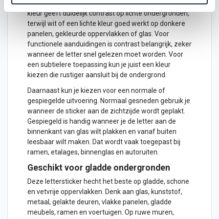
Je kiest zelf de kleur van de sticker. Een donkere
kleur geeft duidelijk contrast op lichte ondergronden,
terwijl wit of een lichte kleur goed werkt op donkere
panelen, gekleurde oppervlakken of glas. Voor
functionele aanduidingen is contrast belangrijk, zeker
wanneer de letter snel gelezen moet worden. Voor
een subtielere toepassing kun je juist een kleur
kiezen die rustiger aansluit bij de ondergrond.
Daarnaast kun je kiezen voor een normale of
gespiegelde uitvoering. Normaal gesneden gebruik je
wanneer de sticker aan de zichtzijde wordt geplakt.
Gespiegeld is handig wanneer je de letter aan de
binnenkant van glas wilt plakken en vanaf buiten
leesbaar wilt maken. Dat wordt vaak toegepast bij
ramen, etalages, binnenglas en autoruiten.
Geschikt voor gladde ondergronden
Deze lettersticker hecht het beste op gladde, schone
en vetvrije oppervlakken. Denk aan glas, kunststof,
metaal, gelakte deuren, vlakke panelen, gladde
meubels, ramen en voertuigen. Op ruwe muren,