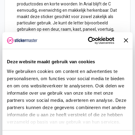
productcodes en korte woorden. In Arial blijft de C
eenvoudig, evenwichtig en makkelijk herkenbaar. Dat
maakt deze sticker geschikt voor zowel zakelijk als
particulier gebruik. Je kunt de letter bijvoorbeeld
gebruiken op een deur, raam, kast, paneel, voertuig,
werkplek, opbergvak of display.
Doordat de sticker volledig wordt uitgesneden,
ontvang je alleen de vorm van de letter C. Er zit geen
witte of transparante achtergrond rondom de letter.
Deze website maakt gebruik van cookies
Hierdoor blijft de ondergrond zichtbaar en krijgt de
plakletter een strak eindresultaat. Vooral op glas,
We gebruiken cookies om content en advertenties te
kunststof, metaal, gelakte panelen en vlakke deuren
personaliseren, om functies voor social media te bieden
komt dit netjes tot zijn recht.
en om ons websiteverkeer te analyseren. Ook delen we
Voor codes, namen en overzichtelijke
informatie over uw gebruik van onze site met onze
markeringen
partners voor social media, adverteren en analyse. Deze
partners kunnen deze gegevens combineren met andere
Een losse Letter C sticker Arial is handig wanneer je
één letter nodig hebt of zelf een tekst wilt opbouwen.
informatie die u aan ze heeft verstrekt of die ze hebben
Gebruik de C bijvoorbeeld als beginletter van een
verzameld op basis van uw gebruik van hun services.
naam, als onderdeel van een bedrijfsnaam, als
vakletter in een magazijn, als kastcode, als