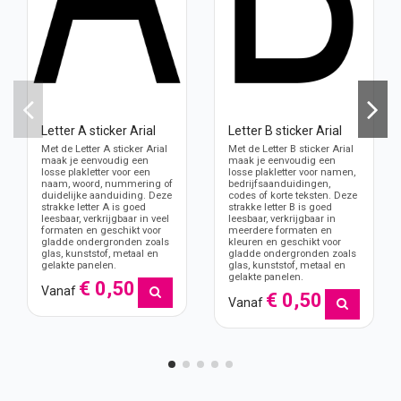
Letter A sticker Arial
Letter B sticker Arial
Met de Letter A sticker Arial
Met de Letter B sticker Arial
maak je eenvoudig een
maak je eenvoudig een
losse plakletter voor een
losse plakletter voor namen,
naam, woord, nummering of
bedrijfsaanduidingen,
duidelijke aanduiding. Deze
codes of korte teksten. Deze
strakke letter A is goed
strakke letter B is goed
leesbaar, verkrijgbaar in veel
leesbaar, verkrijgbaar in
formaten en geschikt voor
meerdere formaten en
gladde ondergronden zoals
kleuren en geschikt voor
glas, kunststof, metaal en
gladde ondergronden zoals
gelakte panelen.
glas, kunststof, metaal en
gelakte panelen.
€ 0,50
Vanaf
€ 0,50
Vanaf