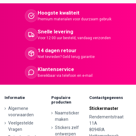
Hoogste kwaliteit
Premium materialen voor duurzaam gebruik
Snelle levering
Voor 12:00 uur besteld, vandaag verzonden
14 dagen retour
Niet tevreden? Geld terug garantie
Klantenservice
Bereikbaar via telefoon en e-mail
Informatie
Populaire
Contactgegevens
producten
Algemene
Stickermaster
Naamsticker
voorwaarden
Rendementstraat
maken
Veelgestelde
11A
Stickers zelf
Vragen
8094RA
ontwerpen
Hattemerbroek