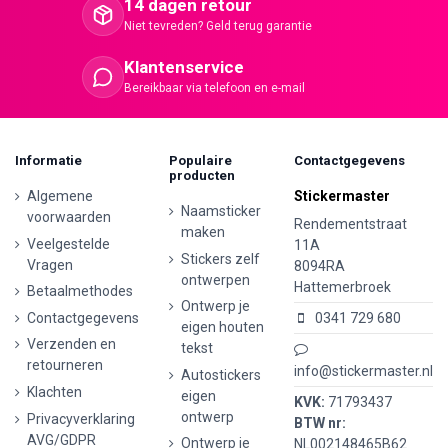
14 dagen retour
Niet tevreden? Geld terug garantie
Klantenservice
Bereikbaar via telefoon en e-mail
Informatie
Populaire
Contactgegevens
producten
Algemene
Stickermaster
Naamsticker
voorwaarden
Rendementstraat
maken
Veelgestelde
11A
Stickers zelf
Vragen
8094RA
ontwerpen
Hattemerbroek
Betaalmethodes
Ontwerp je
Contactgegevens
0341 729 680
eigen houten
Verzenden en
tekst
retourneren
info@stickermaster.nl
Autostickers
Klachten
eigen
KVK:
71793437
ontwerp
Privacyverklaring
BTW nr:
AVG/GDPR
Ontwerp je
NL002148465B62