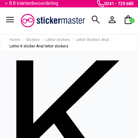
⭐ 8.8 klantenbeoordeling
0341 - 729 680
menu
search
person
shopping_bag
0
Home
Stickers
Letter stickers
Letter Stickers Arial
Letter K sticker Arial letter stickers