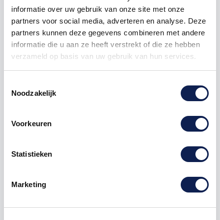
informatie over uw gebruik van onze site met onze
partners voor social media, adverteren en analyse. Deze
partners kunnen deze gegevens combineren met andere
informatie die u aan ze heeft verstrekt of die ze hebben
verzameld op basis van uw gebruik van hun services.
Omschrijving
Toestemmingsselectie
Noodzakelijk
Product details
Voorkeuren
Veelgestelde vragen
Statistieken
het gaat hier om de Letter "
K
" letter
stickers
Te bestellen vanaf een hoogte van 1 cm tot 120 cm
hoog, hoe hoger de
sticker
Marketing
hoe langer de sticker.
Deze letters sticker kunnen zowel op een buitenkant
van een
auto
als op een muur in een woonkamer