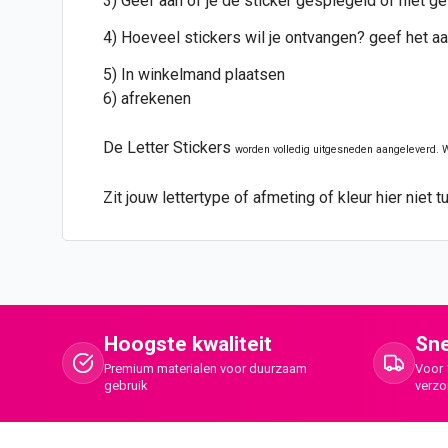
3) Geef aan of je de sticker gespiegeld of niet 
4) Hoeveel stickers wil je ontvangen? geef het aa
5) In winkelmand plaatsen
6) afrekenen
De
Letter Stickers
worden volledig uitgesneden aangeleverd. W
Zit jouw lettertype of afmeting of kleur hier nie
Hoogste kwaliteit
Sne
Premium materialen voor duurzaam
Voor 
gebruik
verz