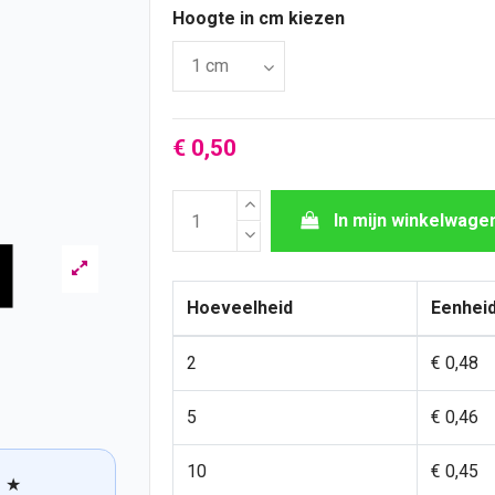
Hoogte in cm kiezen
€ 0,50
In mijn winkelwage
Hoeveelheid
Eenheid
2
€ 0,48
5
€ 0,46
10
€ 0,45
★