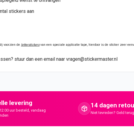
gespiegeld wenst te ontvangen
ntal stickers aan
ij voorzien de
letterstickers
van een speciale applicatie tape, hierdoor is de sticker zeer ee
t tussen? stuur dan een email naar vragen@stickermaster.nl
lle levering
14 dagen retou
12:00 uur besteld, vandaag
Niet tevreden? Geld terug
onden