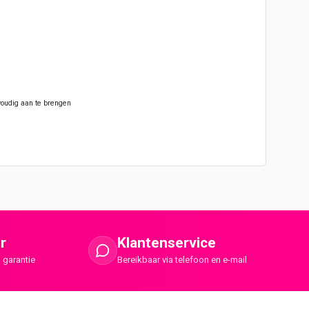
nvoudig aan te brengen
r
Klantenservice
 garantie
Bereikbaar via telefoon en e-mail