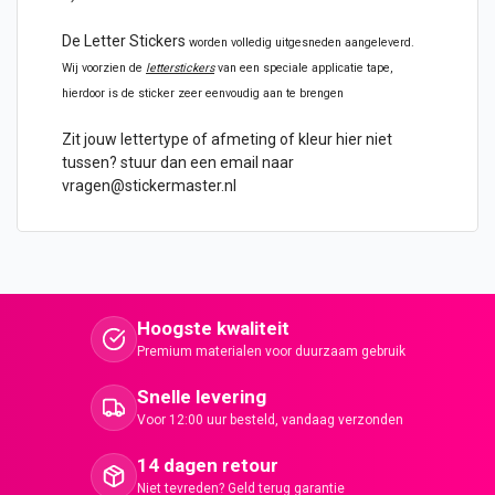
De
Letter Stickers
worden volledig uitgesneden aangeleverd.
Wij voorzien de
letterstickers
van een speciale applicatie tape,
hierdoor is de sticker zeer eenvoudig aan te brengen
Zit jouw lettertype of afmeting of kleur hier niet
tussen? stuur dan een email naar
vragen@stickermaster.nl
Hoogste kwaliteit
Premium materialen voor duurzaam gebruik
Snelle levering
Voor 12:00 uur besteld, vandaag verzonden
14 dagen retour
Niet tevreden? Geld terug garantie