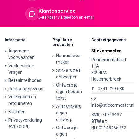
Klantenservice
Bereikbaar via telefoon en e-mail
Informatie
Populaire
Contactgegevens
producten
Algemene
Stickermaster
Naamsticker
voorwaarden
Rendementstraat
maken
Veelgestelde
11A
Stickers zelf
Vragen
8094RA
ontwerpen
Hattemerbroek
Betaalmethodes
Ontwerp je
Contactgegevens
0341 729 680
eigen houten
Verzenden en
tekst
retourneren
info@stickermaster.nl
Autostickers
Klachten
eigen
KVK:
71793437
ontwerp
Privacyverklaring
BTW nr:
AVG/GDPR
Ontwerp je
NL002148465B62
eigen