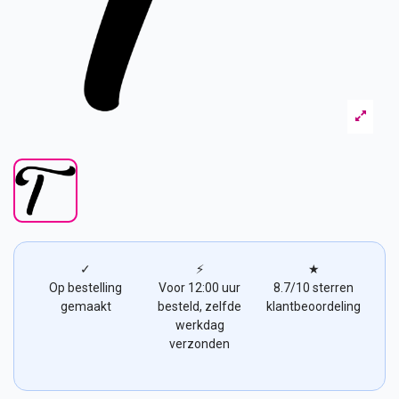
✓
⚡
★
Op bestelling
Voor 12:00 uur
8.7/10 sterren
gemaakt
besteld, zelfde
klantbeoordeling
werkdag
verzonden