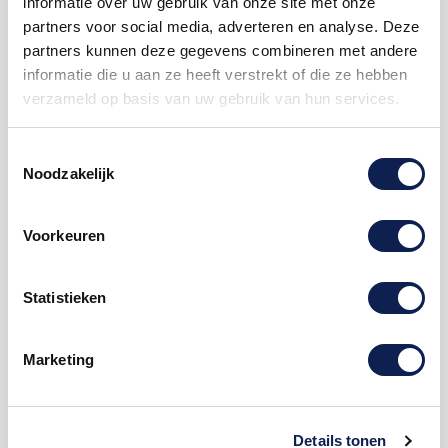
informatie over uw gebruik van onze site met onze
partners voor social media, adverteren en analyse. Deze
partners kunnen deze gegevens combineren met andere
informatie die u aan ze heeft verstrekt of die ze hebben
verzameld op basis van uw gebruik van hun services.
Toestemmingsselectie
Omschrijving
Noodzakelijk
Product details
Voorkeuren
het gaat hier om de Letter "
T
" letter
stickers
Statistieken
Te bestellen vanaf een hoogte van 1 cm tot 120 cm
hoog, hoe hoger de
sticker
hoe langer de sticker.
Marketing
Deze letters sticker kunnen zowel op een buitenkant
van een
auto
als op een muur in een woonkamer
geplakt worden. Stel jouw eigen
letter stickers
Details tonen