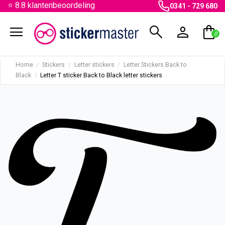
⭐ 8.8 klantenbeoordeling
0341 - 729 680
menu
search
person
shopping_bag
0
Home
Stickers
Letter stickers
Letter Stickers Back to
Black
Letter T sticker Back to Black letter stickers