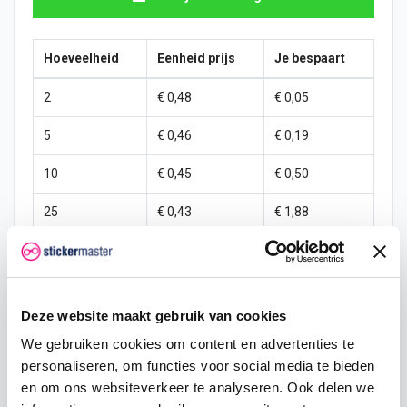
Hoeveelheid
Eenheid prijs
Je bespaart
2
€ 0,48
€ 0,05
5
€ 0,46
€ 0,19
10
€ 0,45
€ 0,50
25
€ 0,43
€ 1,88
50
€ 0,40
€ 5,00
100
€ 0,38
€ 12,50
Deze website maakt gebruik van cookies
250
€ 0,35
€ 37,50
We gebruiken cookies om content en advertenties te
500
€ 0,30
€ 100,00
personaliseren, om functies voor social media te bieden
en om ons websiteverkeer te analyseren. Ook delen we
1000
€ 0,25
€ 250,00