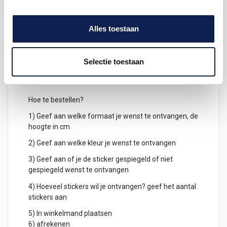
samen.
Keuze uit verschillende kleuren
letterstickers
Alles toestaan
Je kunt de letters ook gespiegeld uitgesneden
bestellen, deze kunnen dan geplakt worden
Selectie toestaan
aan de binnenkant van een raam en zijn dan leesbaar
aan de buitenkant.
Hoe te bestellen?
1) Geef aan welke formaat je wenst te ontvangen, de
hoogte in cm
2) Geef aan welke kleur je wenst te ontvangen
3) Geef aan of je de sticker gespiegeld of niet
gespiegeld wenst te ontvangen
4) Hoeveel stickers wil je ontvangen? geef het aantal
stickers aan
5) In winkelmand plaatsen
6) afrekenen