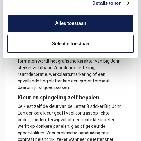
Details tonen
van 1 cm tot en met 120 cm. Daardoor kun je de
sticker klein gebruiken voor labels, mappen,
opbergdozen, potten of persoonlijke spullen, maar
Alles toestaan
ook groot toepassen op ramen, deuren, muren,
panelen, borden of voertuigen. De breedte verandert
mee met de vaste verhouding van het lettertype.
Selectie toestaan
Bij kleine formaten werkt deze letter goed als
herkenbare markering of compacte code. Bij grotere
formaten wordt het grafische karakter van Big John
sterker zichtbaar. Voor deurbelettering,
raamdecoratie, werkplaatsmarkering of een
opvallende beginletter kan een groter formaat
daarom juist goed passen.
Kleur en spiegeling zelf bepalen
Je kiest zelf de kleur van de Letter B sticker Big John.
Een donkere kleur geeft veel contrast op lichte
ondergronden, terwijl wit of een lichte kleur beter
werkt op donkere panelen, glas of gekleurde
oppervlakken. Voor praktische aanduidingen is
contrast belangrijk, zeker wanneer de letter snel