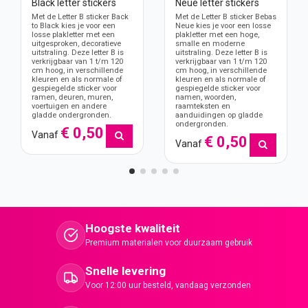
Black letter stickers
Neue letter stickers
Met de Letter B sticker Back
Met de Letter B sticker Bebas
to Black kies je voor een
Neue kies je voor een losse
losse plakletter met een
plakletter met een hoge,
uitgesproken, decoratieve
smalle en moderne
uitstraling. Deze letter B is
uitstraling. Deze letter B is
verkrijgbaar van 1 t/m 120
verkrijgbaar van 1 t/m 120
cm hoog, in verschillende
cm hoog, in verschillende
kleuren en als normale of
kleuren en als normale of
gespiegelde sticker voor
gespiegelde sticker voor
ramen, deuren, muren,
namen, woorden,
voertuigen en andere
raamteksten en
gladde ondergronden.
aanduidingen op gladde
ondergronden.
€ 0,50
Vanaf
€ 0,50
Vanaf
Hoogste kwaliteit
Premium materialen voor duurzaam gebruik
Snelle levering
Voor 12:00 uur besteld, vandaag verzonden