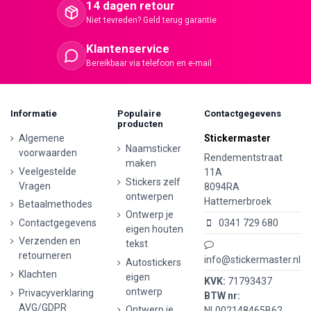
14 dagen retour
Niet tevreden? Geld terug garantie
Klantenservice
Bereikbaar via telefoon en e-mail
Informatie
Populaire
Contactgegevens
producten
Algemene
Stickermaster
Naamsticker
voorwaarden
Rendementstraat
maken
Veelgestelde
11A
Stickers zelf
Vragen
8094RA
ontwerpen
Hattemerbroek
Betaalmethodes
Ontwerp je
Contactgegevens
0341 729 680
eigen houten
Verzenden en
tekst
retourneren
info@stickermaster.nl
Autostickers
Klachten
eigen
KVK:
71793437
ontwerp
Privacyverklaring
BTW nr:
AVG/GDPR
Ontwerp je
NL002148465B62