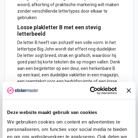
woord, afkorting of praktische markering wilt maken
zonder verschillende lettertypes door elkaar te
gebruiken.
Losse plakletter B met een stevig
letterbeeld
De letter B heeft van zichzelf een volle vorm. In het
lettertype Big John wordt dat effect nog duidelijker.
De letter oogt breed, strak en grafisch, waardoor hij
goed past bij korte teksten die op mogen vallen. Denk
aan een beginletter op een deur, een herkenbare B
op een kast, een duidelijke vakletter in een magazijn,
een raamtekst voor een bedrijfsruimte of een losse
letter op een voertuig.
De sticker wordt volledig uitgesneden geleverd. Je
ontvangt dus alleen de vorm van de letter B, zonder
witte of transparante achtergrond rondom de letter.
Deze website maakt gebruik van cookies
Hierdoor blijft de ondergrond zichtbaar en krijgt de
We gebruiken cookies om content en advertenties te
plakletter een strak resultaat. Vooral op glas,
personaliseren, om functies voor social media te bieden
kunststof, metaal, gelakte panelen, vlakke deuren en
en om ons websiteverkeer te analyseren. Ook delen we
voertuigen komt dit netjes uit.