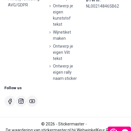
AVG/GDPR
Ontwerp je
NL002148465B62
eigen
kunststof
tekst
Wijnetiket
maken
Ontwerp je
eigen Vilt
tekst
Ontwerp je
eigen rally
naam sticker
Follow us
© 2026 - Stickermaster -
De waardering van stickermaster.nl bij
WebwinkelKeur Reviews
is