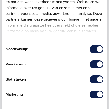
en om ons websiteverkeer te analyseren. Ook delen we
informatie over uw gebruik van onze site met onze
partners voor social media, adverteren en analyse. Deze
partners kunnen deze gegevens combineren met andere
informatie die u aan ze heeft verstrekt of die ze hebben
verzameld op basis van uw gebruik van hun services.
Omschrijving
Toestemmingsselectie
Noodzakelijk
Product details
Voorkeuren
Veelgestelde vragen
Statistieken
het gaat hier om de Letter "
Y
" letter
stickers
Te bestellen vanaf een hoogte van 1 cm tot 120 cm
hoog, hoe hoger de
sticker
Marketing
hoe langer de sticker.