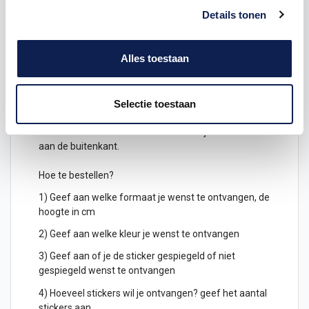
Deze letters sticker kunnen zowel op een buitenkant
Details tonen
van een
auto
als op een muur in een woonkamer
geplakt worden. Stel jouw eigen
letter stickers
samen.
Alles toestaan
Keuze uit verschillende kleuren
letterstickers
Je kunt de letters ook gespiegeld uitgesneden
Selectie toestaan
bestellen, deze kunnen dan geplakt worden
aan de binnenkant van een raam en zijn dan leesbaar
aan de buitenkant.
Hoe te bestellen?
1) Geef aan welke formaat je wenst te ontvangen, de
hoogte in cm
2) Geef aan welke kleur je wenst te ontvangen
3) Geef aan of je de sticker gespiegeld of niet
gespiegeld wenst te ontvangen
4) Hoeveel stickers wil je ontvangen? geef het aantal
stickers aan