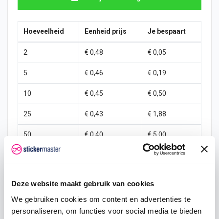
Hoeveelheid
Eenheid prijs
Je bespaart
2
€ 0,48
€ 0,05
5
€ 0,46
€ 0,19
10
€ 0,45
€ 0,50
25
€ 0,43
€ 1,88
50
€ 0,40
€ 5,00
100
€ 0,38
€ 12,50
250
€ 0,35
€ 37,50
Deze website maakt gebruik van cookies
500
€ 0,30
€ 100,00
We gebruiken cookies om content en advertenties te
personaliseren, om functies voor social media te bieden
1000
€ 0,25
€ 250,00