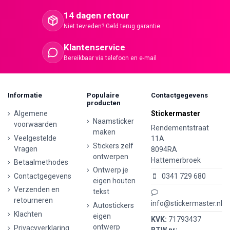
14 dagen retour
Niet tevreden? Geld terug garantie
Klantenservice
Bereikbaar via telefoon en e-mail
Informatie
Populaire
Contactgegevens
producten
Algemene
Stickermaster
Naamsticker
voorwaarden
Rendementstraat
maken
Veelgestelde
11A
Stickers zelf
Vragen
8094RA
ontwerpen
Hattemerbroek
Betaalmethodes
Ontwerp je
Contactgegevens
0341 729 680
eigen houten
Verzenden en
tekst
retourneren
info@stickermaster.nl
Autostickers
Klachten
eigen
KVK:
71793437
ontwerp
Privacyverklaring
BTW nr: