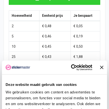
Hoeveelheid
Eenheid prijs
Je bespaart
2
€ 0,48
€ 0,05
5
€ 0,46
€ 0,19
10
€ 0,45
€ 0,50
25
€ 0,43
€ 1,88
50
€ 0,40
€ 5,00
100
€ 0,38
€ 12,50
Deze website maakt gebruik van cookies
250
€ 0,35
€ 37,50
We gebruiken cookies om content en advertenties te
500
€ 0,30
€ 100,00
personaliseren, om functies voor social media te bieden
en om ons websiteverkeer te analyseren. Ook delen we
1000
€ 0,25
€ 250,00