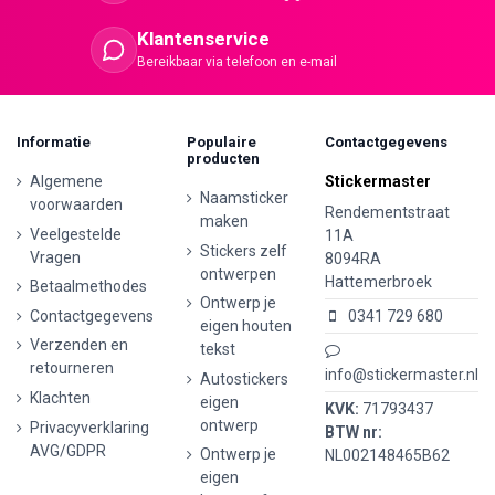
Klantenservice
Bereikbaar via telefoon en e-mail
Informatie
Populaire
Contactgegevens
producten
Algemene
Stickermaster
Naamsticker
voorwaarden
Rendementstraat
maken
Veelgestelde
11A
Stickers zelf
Vragen
8094RA
ontwerpen
Hattemerbroek
Betaalmethodes
Ontwerp je
Contactgegevens
0341 729 680
eigen houten
Verzenden en
tekst
retourneren
info@stickermaster.nl
Autostickers
Klachten
eigen
KVK:
71793437
ontwerp
Privacyverklaring
BTW nr:
AVG/GDPR
Ontwerp je
NL002148465B62
eigen