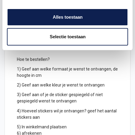
samen.
Keuze uit verschillende kleuren
letterstickers
Alles toestaan
Je kunt de letters ook gespiegeld uitgesneden
bestellen, deze kunnen dan geplakt worden
Selectie toestaan
aan de binnenkant van een raam en zijn dan leesbaar
aan de buitenkant.
Hoe te bestellen?
1) Geef aan welke formaat je wenst te ontvangen, de
hoogte in cm
2) Geef aan welke kleur je wenst te ontvangen
3) Geef aan of je de sticker gespiegeld of niet
gespiegeld wenst te ontvangen
4) Hoeveel stickers wil je ontvangen? geef het aantal
stickers aan
5) In winkelmand plaatsen
6) afrekenen