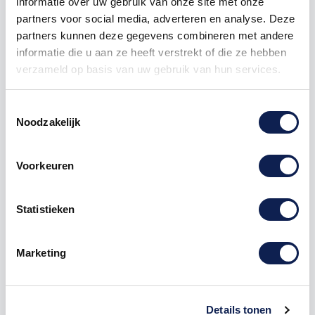
informatie over uw gebruik van onze site met onze
partners voor social media, adverteren en analyse. Deze
partners kunnen deze gegevens combineren met andere
informatie die u aan ze heeft verstrekt of die ze hebben
verzameld op basis van uw gebruik van hun services.
Toestemmingsselectie
Omschrijving
Noodzakelijk
Product details
Voorkeuren
het gaat hier om de Letter "
E
" letter
stickers
Statistieken
Te bestellen vanaf een hoogte van 1 cm tot 120 cm
hoog, hoe hoger de
sticker
hoe langer de sticker.
Marketing
Deze letters sticker kunnen zowel op een buitenkant
van een
auto
als op een muur in een woonkamer
geplakt worden. Stel jouw eigen
letter stickers
Details tonen