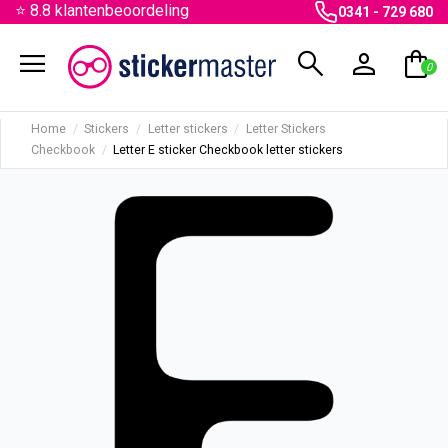
⭐ 8.8 klantenbeoordeling
0341 - 729 680
menu
search
person
shopping_bag
0
Home
Stickers
Letter stickers
Letter Stickers
Checkbook
Letter E sticker Checkbook letter stickers