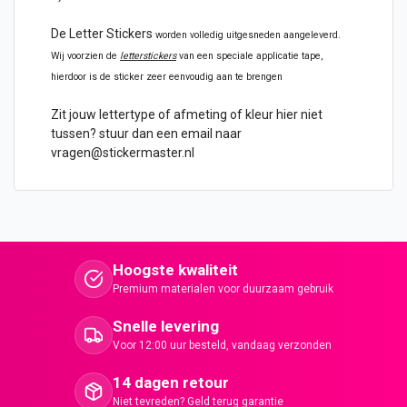
De
Letter Stickers
worden volledig uitgesneden aangeleverd.
Wij voorzien de
letterstickers
van een speciale applicatie tape,
hierdoor is de sticker zeer eenvoudig aan te brengen
Zit jouw lettertype of afmeting of kleur hier niet
tussen? stuur dan een email naar
vragen@stickermaster.nl
Hoogste kwaliteit
Premium materialen voor duurzaam gebruik
Snelle levering
Voor 12:00 uur besteld, vandaag verzonden
14 dagen retour
Niet tevreden? Geld terug garantie