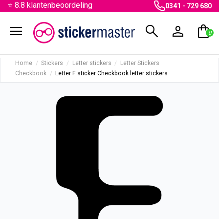
⭐ 8.8 klantenbeoordeling
0341 - 729 680
menu
search
person
shopping_bag
0
Home
Stickers
Letter stickers
Letter Stickers
Checkbook
Letter F sticker Checkbook letter stickers