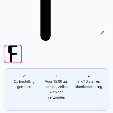
✓
⚡
★
Op bestelling
Voor 12:00 uur
8.7/10 sterren
gemaakt
besteld, zelfde
klantbeoordeling
werkdag
verzonden