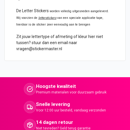
De
Letter Stickers
worden volledig uitgesneden aangeleverd.
Wij voorzien de
letterstickers
van een speciale applicatie tape,
hierdoor is de sticker zeer eenvoudig aan te brengen
Zit jouw lettertype of afmeting of kleur hier niet
tussen? stuur dan een email naar
vragen@stickermaster.nl
Hoogste kwaliteit
Premium materialen voor duurzaam gebruik
Snelle levering
Voor 12:00 uur besteld, vandaag verzonden
14 dagen retour
Niet tevreden? Geld terug garantie