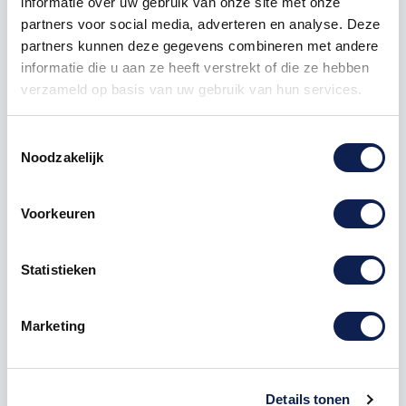
informatie over uw gebruik van onze site met onze
partners voor social media, adverteren en analyse. Deze
partners kunnen deze gegevens combineren met andere
informatie die u aan ze heeft verstrekt of die ze hebben
verzameld op basis van uw gebruik van hun services.
Toestemmingsselectie
Omschrijving
Noodzakelijk
Product details
Voorkeuren
het gaat hier om de Letter "
F
" letter
stickers
Statistieken
Te bestellen vanaf een hoogte van 1 cm tot 120 cm
hoog, hoe hoger de
sticker
hoe langer de sticker.
Marketing
Deze letters sticker kunnen zowel op een buitenkant
van een
auto
als op een muur in een woonkamer
geplakt worden. Stel jouw eigen
letter stickers
Details tonen