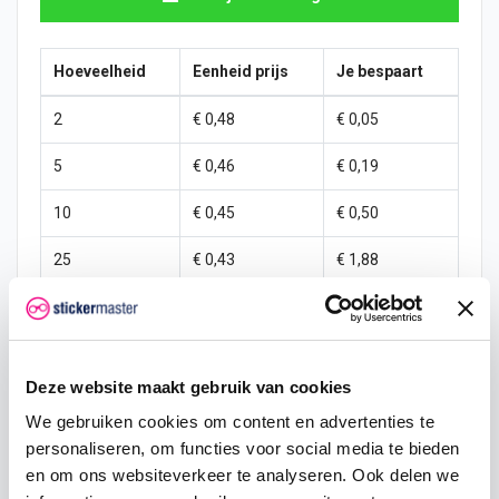
Hoeveelheid
Eenheid prijs
Je bespaart
2
€ 0,48
€ 0,05
5
€ 0,46
€ 0,19
10
€ 0,45
€ 0,50
25
€ 0,43
€ 1,88
50
€ 0,40
€ 5,00
100
€ 0,38
€ 12,50
Deze website maakt gebruik van cookies
250
€ 0,35
€ 37,50
We gebruiken cookies om content en advertenties te
500
€ 0,30
€ 100,00
personaliseren, om functies voor social media te bieden
en om ons websiteverkeer te analyseren. Ook delen we
1000
€ 0,25
€ 250,00