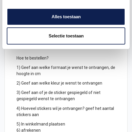
samen.
Keuze uit verschillende kleuren
letterstickers
Alles toestaan
Je kunt de letters ook gespiegeld uitgesneden
bestellen, deze kunnen dan geplakt worden
Selectie toestaan
aan de binnenkant van een raam en zijn dan leesbaar
aan de buitenkant.
Hoe te bestellen?
1) Geef aan welke formaat je wenst te ontvangen, de
hoogte in cm
2) Geef aan welke kleur je wenst te ontvangen
3) Geef aan of je de sticker gespiegeld of niet
gespiegeld wenst te ontvangen
4) Hoeveel stickers wil je ontvangen? geef het aantal
stickers aan
5) In winkelmand plaatsen
6) afrekenen