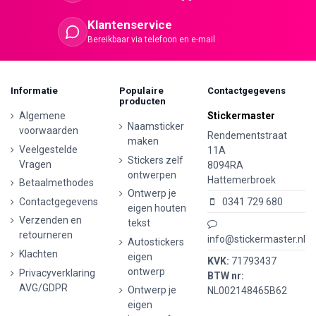
Klantenservice
Bereikbaar via telefoon en e-mail
Informatie
Populaire
Contactgegevens
producten
Algemene
Stickermaster
Naamsticker
voorwaarden
Rendementstraat
maken
Veelgestelde
11A
Stickers zelf
Vragen
8094RA
ontwerpen
Hattemerbroek
Betaalmethodes
Ontwerp je
Contactgegevens
0341 729 680
eigen houten
Verzenden en
tekst
retourneren
info@stickermaster.nl
Autostickers
Klachten
eigen
KVK:
71793437
ontwerp
Privacyverklaring
BTW nr:
AVG/GDPR
Ontwerp je
NL002148465B62
eigen