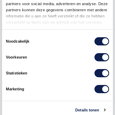
partners voor social media, adverteren en analyse. Deze
partners kunnen deze gegevens combineren met andere
informatie die u aan ze heeft verstrekt of die ze hebben
verzameld op basis van uw gebruik van hun services.
Omschrijving
Toestemmingsselectie
Noodzakelijk
Product details
Voorkeuren
het gaat hier om de Letter "
U
" letter
stickers
Te bestellen vanaf een hoogte van 1 cm tot 120 cm
Statistieken
hoog, hoe hoger de
sticker
hoe langer de sticker.
Marketing
Deze letters sticker kunnen zowel op een buitenkant
van een
auto
als op een muur in een woonkamer
geplakt worden. Stel jouw eigen
letter stickers
Details tonen
samen.