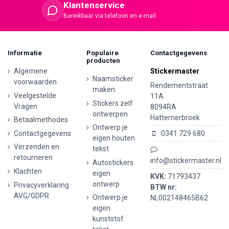
Klantenservice
Bereikbaar via telefoon en e-mail
Informatie
Populaire
Contactgegevens
producten
Algemene
Stickermaster
Naamsticker
voorwaarden
Rendementstraat
maken
Veelgestelde
11A
Stickers zelf
Vragen
8094RA
ontwerpen
Hattemerbroek
Betaalmethodes
Ontwerp je
Contactgegevens
0341 729 680
eigen houten
Verzenden en
tekst
retourneren
info@stickermaster.nl
Autostickers
Klachten
eigen
KVK:
71793437
ontwerp
Privacyverklaring
BTW nr:
AVG/GDPR
Ontwerp je
NL002148465B62
eigen
kunststof