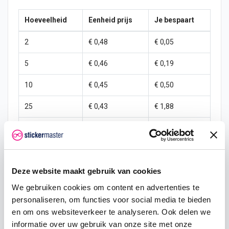
Hoeveelheid
Eenheid prijs
Je bespaart
2
€ 0,48
€ 0,05
5
€ 0,46
€ 0,19
10
€ 0,45
€ 0,50
25
€ 0,43
€ 1,88
50
€ 0,40
€ 5,00
100
€ 0,38
€ 12,50
250
€ 0,35
€ 37,50
Deze website maakt gebruik van cookies
We gebruiken cookies om content en advertenties te
500
€ 0,30
€ 100,00
personaliseren, om functies voor social media te bieden
en om ons websiteverkeer te analyseren. Ook delen we
1000
€ 0,25
€ 250,00
informatie over uw gebruik van onze site met onze