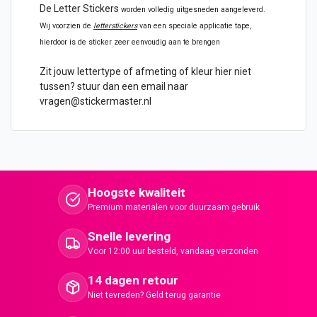
De
Letter Stickers
worden volledig uitgesneden aangeleverd.
Wij voorzien de
letterstickers
van een speciale applicatie tape,
hierdoor is de sticker zeer eenvoudig aan te brengen
Zit jouw lettertype of afmeting of kleur hier niet
tussen? stuur dan een email naar
vragen@stickermaster.nl
Hoogste kwaliteit
Premium materialen voor duurzaam gebruik
Snelle levering
Voor 12:00 uur besteld, vandaag verzonden
14 dagen retour
Niet tevreden? Geld terug garantie