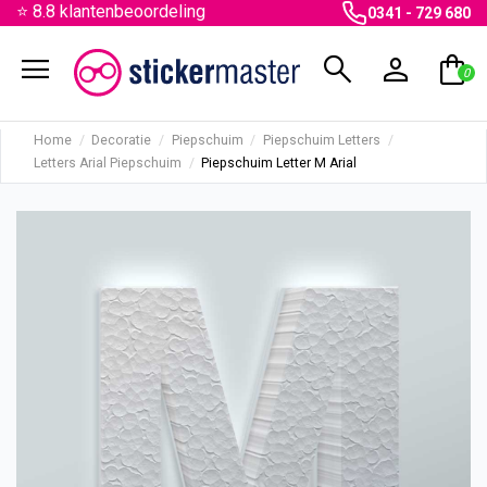
⭐ 8.8 klantenbeoordeling
0341 - 729 680
menu
search
person
shopping_bag
0
Home
Decoratie
Piepschuim
Piepschuim Letters
Letters Arial Piepschuim
Piepschuim Letter M Arial