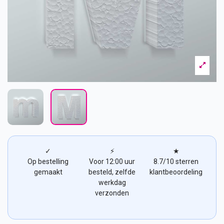
✓
⚡
★
Op bestelling
Voor 12:00 uur
8.7/10 sterren
gemaakt
besteld, zelfde
klantbeoordeling
werkdag
verzonden