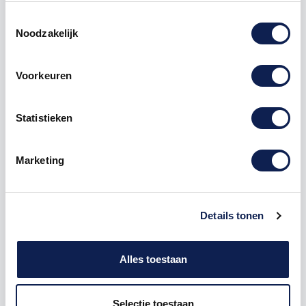
Toestemmingsselectie
Noodzakelijk
Omschrijving
Voorkeuren
Product details
Statistieken
Veelgestelde vragen
Marketing
Piepschuim Letter M Arial
De Piepschuim Letter M Arial is te bestellen vanaf
Details tonen
een hoogte van 5 cm tot een hoogte van 80 cm, de
dikte van de letter is altijd 20 mm. Piepschuim is niet
geschikt om buiten te gebruiken maar wel uitermate
Alles toestaan
geschikt voor binnen gebruik. Hoe moet je dit
bestellen?
Selectie toestaan