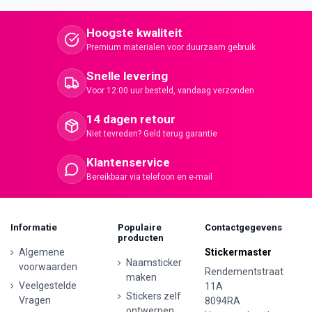
Hoogste kwaliteit
Premium materialen voor duurzaam gebruik
Snelle levering
Voor 12:00 uur besteld, vandaag verzonden
14 dagen retour
Niet tevreden? Geld terug garantie
Klantenservice
Bereikbaar via telefoon en e-mail
Informatie
Populaire
Contactgegevens
producten
Algemene
Stickermaster
Naamsticker
voorwaarden
Rendementstraat
maken
Veelgestelde
11A
Stickers zelf
Vragen
8094RA
ontwerpen