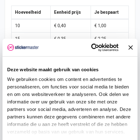
Hoeveelheid
Eenheid prijs
Je bespaart
10
€ 0,40
€ 1,00
15
€ 0,35
€ 2,25
25
€ 0,33
€ 4,38
50
€ 0,30
€ 10,00
Deze website maakt gebruik van cookies
100
€ 0,28
€ 22,50
We gebruiken cookies om content en advertenties te
personaliseren, om functies voor social media te bieden
200
€ 0,25
€ 50,00
en om ons websiteverkeer te analyseren. Ook delen we
informatie over uw gebruik van onze site met onze
500
€ 0,20
€ 150,00
partners voor social media, adverteren en analyse. Deze
partners kunnen deze gegevens combineren met andere
750
€ 0,15
€ 262,50
informatie die u aan ze heeft verstrekt of die ze hebben
verzameld op basis van uw gebruik van hun services.