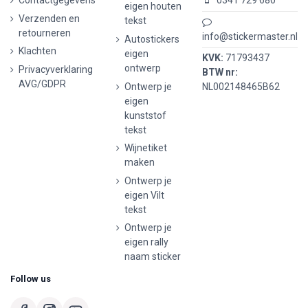
Contactgegevens
0341 729 680
eigen houten
Verzenden en
tekst
retourneren
info@stickermaster.nl
Autostickers
Klachten
eigen
KVK:
71793437
ontwerp
Privacyverklaring
BTW nr:
AVG/GDPR
Ontwerp je
NL002148465B62
eigen
kunststof
tekst
Wijnetiket
maken
Ontwerp je
eigen Vilt
tekst
Ontwerp je
eigen rally
naam sticker
Follow us