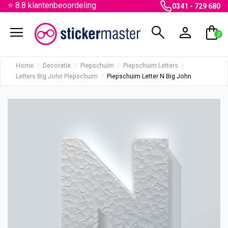
⭐ 8.8 klantenbeoordeling
0341 - 729 680
menu
search
person
shopping_bag
0
Home
Decoratie
Piepschuim
Piepschuim Letters
Letters Big John Piepschuim
Piepschuim Letter N Big John