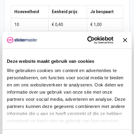
Hoeveelheid
Eenheid prijs
Je bespaart
10
€ 0,40
€ 1,00
15
€ 0,35
€ 2,25
25
€ 0,33
€ 4,38
Deze website maakt gebruik van cookies
50
€ 0,30
€ 10,00
We gebruiken cookies om content en advertenties te
100
€ 0,28
€ 22,50
personaliseren, om functies voor social media te bieden
en om ons websiteverkeer te analyseren. Ook delen we
200
€ 0,25
€ 50,00
informatie over uw gebruik van onze site met onze
partners voor social media, adverteren en analyse. Deze
500
€ 0,20
€ 150,00
partners kunnen deze gegevens combineren met andere
750
€ 0,15
€ 262,50
informatie die u aan ze heeft verstrekt of die ze hebben
verzameld op basis van uw gebruik van hun services.