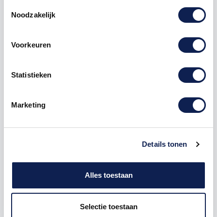
Toestemmingsselectie
Noodzakelijk
Voorkeuren
Omschrijving
Statistieken
Product details
Marketing
Piepschuim Letter N Big John
De Piepschuim Letter N Big John is te bestellen vanaf
een hoogte van 5 cm tot een hoogte van 80 cm, de
dikte van de letter is altijd 20 mm. Piepschuim is niet
Details tonen
geschikt om buiten te gebruiken maar wel uitermate
geschikt voor binnen gebruik. Hoe moet je dit
bestellen?
Alles toestaan
1) Geef aan welke formaat je wenst te ontvangen, de
Selectie toestaan
hoogte in cm