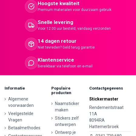
Hoogste kwaliteit
Premium materialen voor duurzaam gebruik
Snelle levering
Voor 12:00 uur besteld, vandaag verzonden
14 dagen retour
Niet tevreden? Geld terug garantie
Klantenservice
Bereikbaar via telefoon en e-mail
Informatie
Populaire
Contactgegevens
producten
Algemene
Stickermaster
Naamsticker
voorwaarden
Rendementstraat
maken
Veelgestelde
11A
Stickers zelf
Vragen
8094RA
ontwerpen
Hattemerbroek
Betaalmethodes
Ontwerp je