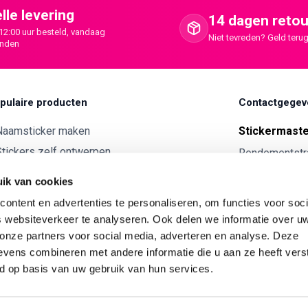
lle levering
14 dagen retou
12:00 uur besteld, vandaag
Niet tevreden? Geld terug
onden
pulaire producten
Contactgegev
Naamsticker maken
Stickermast
tickers zelf ontwerpen
Rendementstr
8094RA Hatte
ntwerp je eigen houten tekst
ik van cookies
Autostickers eigen ontwerp
0341 729 
ontent en advertenties te personaliseren, om functies voor soci
ntwerp je eigen kunststof tekst
info@stick
 websiteverkeer te analyseren. Ook delen we informatie over u
Wijnetiket maken
 onze partners voor social media, adverteren en analyse. Deze
KVK:
7179343
vens combineren met andere informatie die u aan ze heeft vers
ntwerp je eigen Vilt tekst
BTW nr:
NL00
d op basis van uw gebruik van hun services.
ntwerp je eigen rally naam sticker