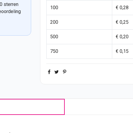
0 sterren
100
€ 0,28
eoordeling
200
€ 0,25
500
€ 0,20
750
€ 0,15