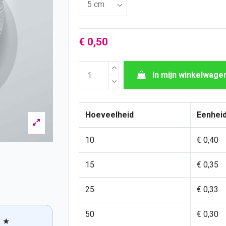
€ 0,50
In mijn winkelwage
Hoeveelheid
Eenheid
10
€ 0,40
15
€ 0,35
25
€ 0,33
50
€ 0,30
★