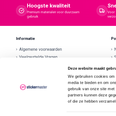
Hoogste kwaliteit
Sne
Premium materialen voor duurzaam
Voor 
gebruik
verz
Informatie
Po
Algemene voorwaarden
Veelgestelde Vragen
S
Betaalmethodes
O
Deze website maakt gebru
Contactgegevens
We gebruiken cookies om c
Verzenden en retourneren
O
media te bieden en om ons
Klachten
gebruik van onze site met
partners kunnen deze gege
Privacyverklaring AVG/GDPR
O
of die ze hebben verzamel
O