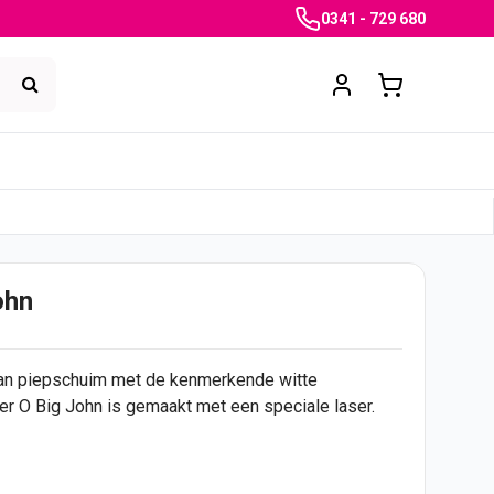
0341 - 729 680
ohn
van piepschuim met de kenmerkende witte
er O Big John is gemaakt met een speciale laser.