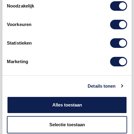
Noodzakelijk
Voorkeuren
Omschrijving
Statistieken
Product details
Marketing
Piepschuim Letter V Big John
De Piepschuim Letter V Big John is te bestellen vanaf
een hoogte van 5 cm tot een hoogte van 80 cm, de
Details tonen
dikte van de letter is altijd 20 mm. Piepschuim is niet
geschikt om buiten te gebruiken maar wel uitermate
geschikt voor binnen gebruik. Hoe moet je dit
Alles toestaan
bestellen?
1) Geef aan welke formaat je wenst te ontvangen, de
Selectie toestaan
hoogte in cm