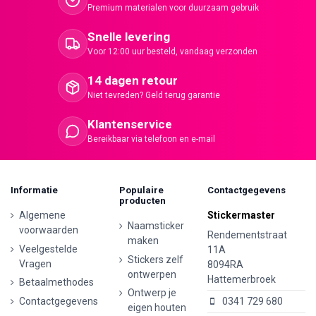
Premium materialen voor duurzaam gebruik
Snelle levering
Voor 12:00 uur besteld, vandaag verzonden
14 dagen retour
Niet tevreden? Geld terug garantie
Klantenservice
Bereikbaar via telefoon en e-mail
Informatie
Populaire
Contactgegevens
producten
Algemene
Stickermaster
Naamsticker
voorwaarden
Rendementstraat
maken
Veelgestelde
11A
Stickers zelf
Vragen
8094RA
ontwerpen
Hattemerbroek
Betaalmethodes
Ontwerp je
Contactgegevens
0341 729 680
eigen houten