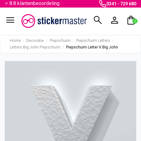
⭐ 8.8 klantenbeoordeling
0341 - 729 680
menu
search
person
shopping_bag
0
Home
Decoratie
Piepschuim
Piepschuim Letters
Letters Big John Piepschuim
Piepschuim Letter V Big John