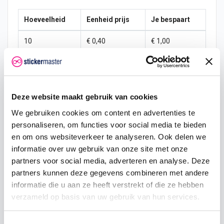
Hoeveelheid
Eenheid prijs
Je bespaart
10
€ 0,40
€ 1,00
15
€ 0,35
€ 2,25
25
€ 0,33
€ 4,38
Deze website maakt gebruik van cookies
50
€ 0,30
€ 10,00
We gebruiken cookies om content en advertenties te
personaliseren, om functies voor social media te bieden
100
€ 0,28
€ 22,50
en om ons websiteverkeer te analyseren. Ook delen we
200
€ 0,25
€ 50,00
informatie over uw gebruik van onze site met onze
partners voor social media, adverteren en analyse. Deze
500
€ 0,20
€ 150,00
partners kunnen deze gegevens combineren met andere
informatie die u aan ze heeft verstrekt of die ze hebben
750
€ 0,15
€ 262,50
verzameld op basis van uw gebruik van hun services.
Toestemmingsselectie