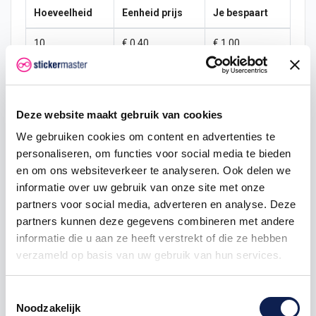
Hoeveelheid
Eenheid prijs
Je bespaart
10
€ 0,40
€ 1,00
15
€ 0,35
€ 2,25
25
€ 0,33
€ 4,38
Deze website maakt gebruik van cookies
50
€ 0,30
€ 10,00
We gebruiken cookies om content en advertenties te
personaliseren, om functies voor social media te bieden
100
€ 0,28
€ 22,50
en om ons websiteverkeer te analyseren. Ook delen we
informatie over uw gebruik van onze site met onze
200
€ 0,25
€ 50,00
partners voor social media, adverteren en analyse. Deze
500
€ 0,20
€ 150,00
partners kunnen deze gegevens combineren met andere
informatie die u aan ze heeft verstrekt of die ze hebben
750
€ 0,15
€ 262,50
verzameld op basis van uw gebruik van hun services.
Toestemmingsselectie
Noodzakelijk