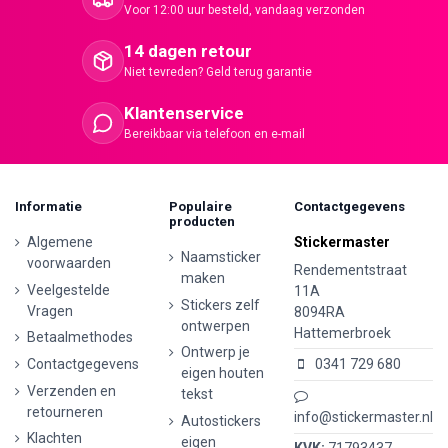
Voor 12:00 uur besteld, vandaag verzonden
14 dagen retour
Niet tevreden? Geld terug garantie
Klantenservice
Bereikbaar via telefoon en e-mail
Informatie
Populaire
Contactgegevens
producten
Algemene
Stickermaster
Naamsticker
voorwaarden
Rendementstraat
maken
Veelgestelde
11A
Stickers zelf
Vragen
8094RA
ontwerpen
Hattemerbroek
Betaalmethodes
Ontwerp je
Contactgegevens
0341 729 680
eigen houten
Verzenden en
tekst
retourneren
info@stickermaster.nl
Autostickers
Klachten
eigen
KVK:
71793437