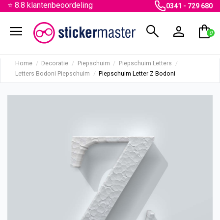
⭐ 8.8 klantenbeoordeling
0341 - 729 680
menu
search
person
shopping_bag
0
Home
Decoratie
Piepschuim
Piepschuim Letters
Letters Bodoni Piepschuim
Piepschuim Letter Z Bodoni