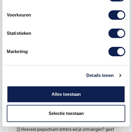
Voorkeuren
Omschrijving
Statistieken
Product details
Marketing
Piepschuim Letter Z Bodoni
De Piepschuim Letter Z Bodoni is te bestellen vanaf
een hoogte van 5 cm tot een hoogte van 80 cm, de
Details tonen
dikte van de letter is altijd 20 mm. Piepschuim is niet
geschikt om buiten te gebruiken maar wel uitermate
geschikt voor binnen gebruik. Hoe moet je dit
Alles toestaan
bestellen?
Selectie toestaan
1) Geef aan welke formaat je wenst te ontvangen, de
hoogte in cm
2) Hoeveel piepschuim letters wil je ontvangen? geef