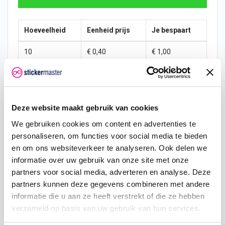
Hoeveelheid
Eenheid prijs
Je bespaart
10
€ 0,40
€ 1,00
15
€ 0,35
€ 2,25
25
€ 0,33
€ 4,38
Deze website maakt gebruik van cookies
50
€ 0,30
€ 10,00
We gebruiken cookies om content en advertenties te
personaliseren, om functies voor social media te bieden
100
€ 0,28
€ 22,50
en om ons websiteverkeer te analyseren. Ook delen we
200
€ 0,25
€ 50,00
informatie over uw gebruik van onze site met onze
partners voor social media, adverteren en analyse. Deze
500
€ 0,20
€ 150,00
partners kunnen deze gegevens combineren met andere
informatie die u aan ze heeft verstrekt of die ze hebben
750
€ 0,15
€ 262,50
verzameld op basis van uw gebruik van hun services.