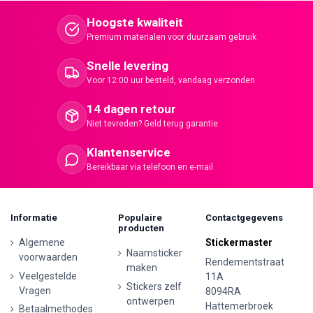
Hoogste kwaliteit
Premium materialen voor duurzaam gebruik
Snelle levering
Voor 12:00 uur besteld, vandaag verzonden
14 dagen retour
Niet tevreden? Geld terug garantie
Klantenservice
Bereikbaar via telefoon en e-mail
Informatie
Populaire
Contactgegevens
producten
Algemene
Stickermaster
Naamsticker
voorwaarden
Rendementstraat
maken
Veelgestelde
11A
Stickers zelf
Vragen
8094RA
ontwerpen
Hattemerbroek
Betaalmethodes