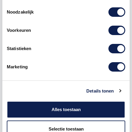
Toestemmingsselectie
Noodzakelijk
Voorkeuren
Omschrijving
Statistieken
Product details
Marketing
Piepschuim Letter E Checkbook
De Piepschuim Letter E Checkbook is te bestellen
vanaf een hoogte van 5 cm tot een hoogte van 80
Details tonen
cm, de dikte van de letter is altijd 20 mm. Piepschuim
is niet geschikt om buiten te gebruiken maar wel
uitermate geschikt voor binnen gebruik. Hoe moet je
Alles toestaan
dit bestellen?
1) Geef aan welke formaat je wenst te ontvangen, de
Selectie toestaan