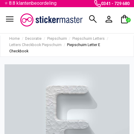
⭐ 8.8 klantenbeoordeling
0341 - 729 680
menu
search
person
shopping_bag
0
Home
Decoratie
Piepschuim
Piepschuim Letters
Letters Checkbook Piepschuim
Piepschuim Letter E
Checkbook