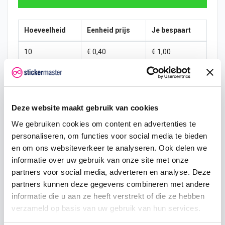
Hoeveelheid
Eenheid prijs
Je bespaart
10
€ 0,40
€ 1,00
15
€ 0,35
€ 2,25
25
€ 0,33
€ 4,38
Deze website maakt gebruik van cookies
50
€ 0,30
€ 10,00
We gebruiken cookies om content en advertenties te
personaliseren, om functies voor social media te bieden
100
€ 0,28
€ 22,50
en om ons websiteverkeer te analyseren. Ook delen we
200
€ 0,25
€ 50,00
informatie over uw gebruik van onze site met onze
partners voor social media, adverteren en analyse. Deze
500
€ 0,20
€ 150,00
partners kunnen deze gegevens combineren met andere
informatie die u aan ze heeft verstrekt of die ze hebben
750
€ 0,15
€ 262,50
verzameld op basis van uw gebruik van hun services.