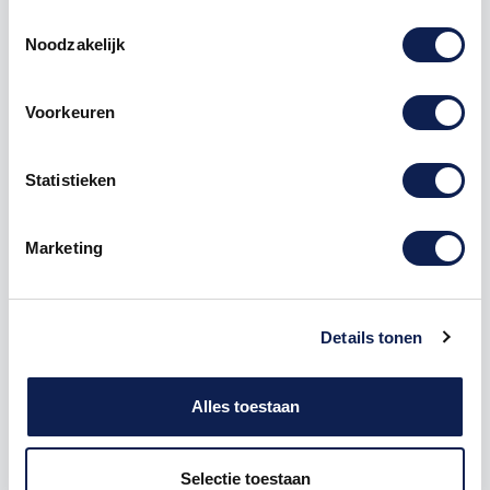
Toestemmingsselectie
Noodzakelijk
Voorkeuren
Omschrijving
Statistieken
Product details
Marketing
Piepschuim Letter X Checkbook
De Piepschuim Letter X Checkbook is te bestellen
vanaf een hoogte van 5 cm tot een hoogte van 80
Details tonen
cm, de dikte van de letter is altijd 20 mm. Piepschuim
is niet geschikt om buiten te gebruiken maar wel
uitermate geschikt voor binnen gebruik. Hoe moet je
Alles toestaan
dit bestellen?
1) Geef aan welke formaat je wenst te ontvangen, de
Selectie toestaan