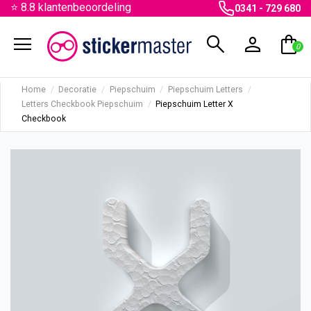
⭐ 8.8 klantenbeoordeling
0341 - 729 680
menu
search
person
shopping_bag
0
Home
Decoratie
Piepschuim
Piepschuim Letters
Letters Checkbook Piepschuim
Piepschuim Letter X
Checkbook