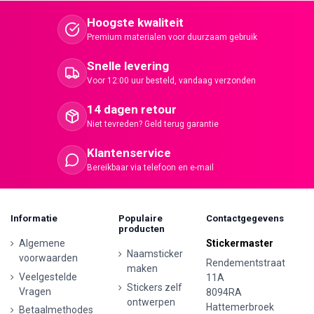
Hoogste kwaliteit
Premium materialen voor duurzaam gebruik
Snelle levering
Voor 12:00 uur besteld, vandaag verzonden
14 dagen retour
Niet tevreden? Geld terug garantie
Klantenservice
Bereikbaar via telefoon en e-mail
Informatie
Populaire
Contactgegevens
producten
Algemene
Stickermaster
Naamsticker
voorwaarden
Rendementstraat
maken
Veelgestelde
11A
Stickers zelf
Vragen
8094RA
ontwerpen
Hattemerbroek
Betaalmethodes