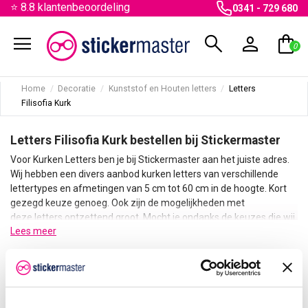
⭐ 8.8 klantenbeoordeling
0341 - 729 680
menu
search
person
shopping_bag
0
Home
Decoratie
Kunststof en Houten letters
Letters
Filisofia Kurk
Letters Filisofia Kurk bestellen bij Stickermaster
Voor Kurken Letters ben je bij Stickermaster aan het juiste adres.
Wij hebben een divers aanbod kurken letters van verschillende
lettertypes en afmetingen van 5 cm tot 60 cm in de hoogte. Kort
gezegd keuze genoeg. Ook zijn de mogelijkheden met
deze letters ontzettend groot. Mocht je ondanks de keuzes die wij
Lees meer
bieden niet de juiste kurken letter kunnen vinden laat het ons dan
weten. Wil je graag een lettertype wat niet in ons assortiment
staat neem dan even contact met ons op. Dan gaan wij gericht
There are no products.
voor je aan de slag.
Stickermaster heeft professionele apparatuur staan om letters uit