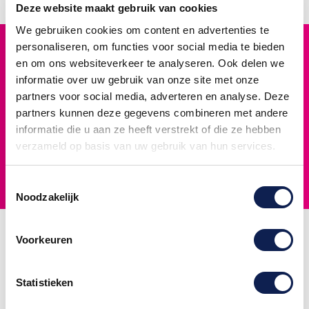
kurken platen te frezen. Wat je bij ons bestelt maken we dus ook
Deze website maakt gebruik van cookies
echt zelf! Een van de lettertypes die we standaard aanbieden op
We gebruiken cookies om content en advertenties te
onze website is Filisofia. Dit is misschien wel een van de meest
Hoogste kwaliteit
personaliseren, om functies voor social media te bieden
bekende lettertypes. Kurken letters zijn geschikt om bijvoorbeeld
Premium materialen voor duurzaam gebruik
een naam of bedrijfsnaam uit te maken. Dankzij het lichte gewicht
en om ons websiteverkeer te analyseren. Ook delen we
is het eenvoudig op een muur te monteren.
informatie over uw gebruik van onze site met onze
Snelle levering
partners voor social media, adverteren en analyse. Deze
Voor 12:00 uur besteld, vandaag verzonden
partners kunnen deze gegevens combineren met andere
informatie die u aan ze heeft verstrekt of die ze hebben
14 dagen retour
verzameld op basis van uw gebruik van hun services.
Niet tevreden? Geld terug garantie
Klantenservice
Toestemmingsselectie
Bereikbaar via telefoon en e-mail
Noodzakelijk
Informatie
Populaire
Contactgegevens
Voorkeuren
producten
Algemene
Stickermaster
Naamsticker
voorwaarden
Rendementstraat
Statistieken
maken
Veelgestelde
11A
Stickers zelf