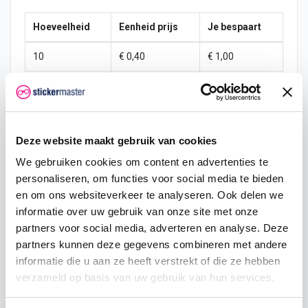
Hoeveelheid
Eenheid prijs
Je bespaart
10
€ 0,40
€ 1,00
15
€ 0,35
€ 2,25
25
€ 0,33
€ 4,38
Deze website maakt gebruik van cookies
50
€ 0,30
€ 10,00
We gebruiken cookies om content en advertenties te
100
€ 0,28
€ 22,50
personaliseren, om functies voor social media te bieden
en om ons websiteverkeer te analyseren. Ook delen we
200
€ 0,25
€ 50,00
informatie over uw gebruik van onze site met onze
partners voor social media, adverteren en analyse. Deze
500
€ 0,20
€ 150,00
partners kunnen deze gegevens combineren met andere
750
€ 0,15
€ 262,50
informatie die u aan ze heeft verstrekt of die ze hebben
verzameld op basis van uw gebruik van hun services.