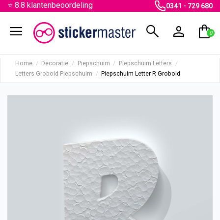
⭐ 8.8 klantenbeoordeling
0341 - 729 680
menu
search
person
shopping_bag
0
Home
Decoratie
Piepschuim
Piepschuim Letters
Letters Grobold Piepschuim
Piepschuim Letter R Grobold