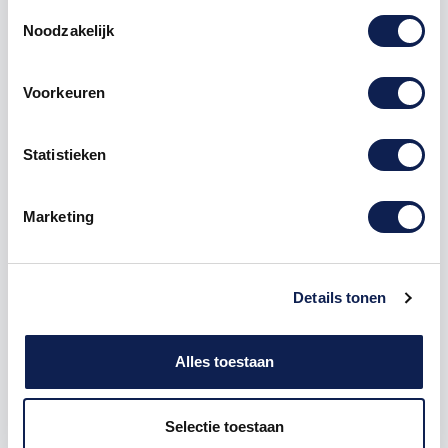
Toestemmingsselectie
Noodzakelijk
Voorkeuren
Omschrijving
Statistieken
Product details
Marketing
Piepschuim Letter R Grobold
De Piepschuim Letter R Grobold is te bestellen vanaf
een hoogte van 5 cm tot een hoogte van 80 cm, de
dikte van de letter is altijd 20 mm. Piepschuim is niet
Details tonen
geschikt om buiten te gebruiken maar wel uitermate
geschikt voor binnen gebruik. Hoe moet je dit
bestellen?
Alles toestaan
1) Geef aan welke formaat je wenst te ontvangen, de
Selectie toestaan
hoogte in cm