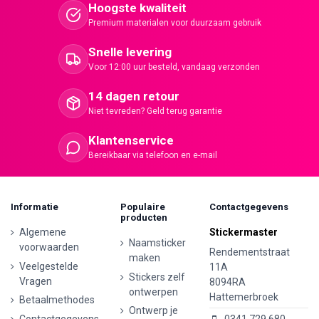
Hoogste kwaliteit
Premium materialen voor duurzaam gebruik
Snelle levering
Voor 12:00 uur besteld, vandaag verzonden
14 dagen retour
Niet tevreden? Geld terug garantie
Klantenservice
Bereikbaar via telefoon en e-mail
Informatie
Populaire
Contactgegevens
producten
Algemene
Stickermaster
Naamsticker
voorwaarden
Rendementstraat
maken
Veelgestelde
11A
Stickers zelf
Vragen
8094RA
ontwerpen
Hattemerbroek
Betaalmethodes
Ontwerp je