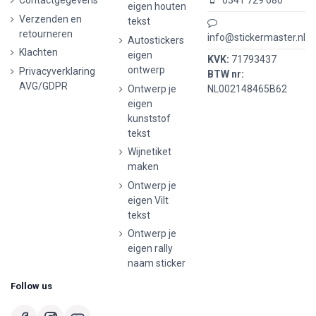
Contactgegevens
0341 729 680
eigen houten
Verzenden en
tekst
retourneren
info@stickermaster.nl
Autostickers
Klachten
eigen
KVK:
71793437
ontwerp
Privacyverklaring
BTW nr:
AVG/GDPR
Ontwerp je
NL002148465B62
eigen
kunststof
tekst
Wijnetiket
maken
Ontwerp je
eigen Vilt
tekst
Ontwerp je
eigen rally
naam sticker
Follow us