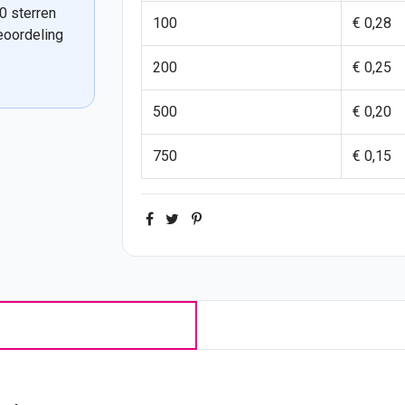
0 sterren
100
€ 0,28
eoordeling
200
€ 0,25
500
€ 0,20
750
€ 0,15