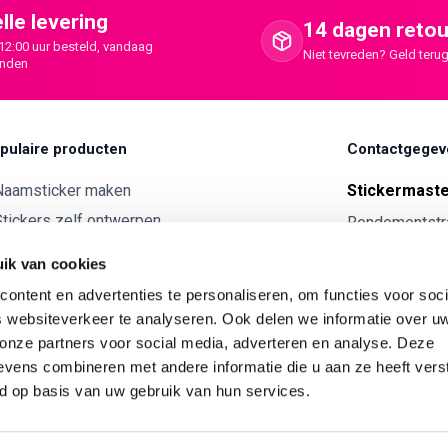
lle levering
14 dagen retou
12:00 uur besteld, vandaag
Niet tevreden? Geld terug
onden
pulaire producten
Contactgegev
Naamsticker maken
Stickermast
tickers zelf ontwerpen
Rendementstr
8094RA Hatte
ntwerp je eigen houten tekst
ik van cookies
Autostickers eigen ontwerp
0341 729 
ontent en advertenties te personaliseren, om functies voor soci
ntwerp je eigen kunststof tekst
info@stick
 websiteverkeer te analyseren. Ook delen we informatie over u
Wijnetiket maken
 onze partners voor social media, adverteren en analyse. Deze
KVK:
7179343
vens combineren met andere informatie die u aan ze heeft vers
ntwerp je eigen Vilt tekst
BTW nr:
NL00
d op basis van uw gebruik van hun services.
ntwerp je eigen rally naam sticker