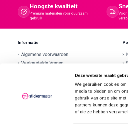
Hoogste kwaliteit
Sne
Premium materialen voor duurzaam
Voor 
gebruik
verz
Informatie
Po
Algemene voorwaarden
Veelgestelde Vragen
S
Betaalmethodes
O
Deze website maakt gebru
Contactgegevens
We gebruiken cookies om c
Verzenden en retourneren
O
media te bieden en om ons
Klachten
gebruik van onze site met
partners kunnen deze gege
Privacyverklaring AVG/GDPR
O
of die ze hebben verzamel
O