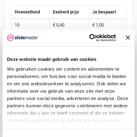
Hoeveelheid
Eenheid prijs
Je bespaart
10
€ 0,40
€ 1,00
15
€ 0,35
€ 2,25
25
€ 0,33
€ 4,38
Deze website maakt gebruik van cookies
50
€ 0,30
€ 10,00
We gebruiken cookies om content en advertenties te
personaliseren, om functies voor social media te bieden
100
€ 0,28
€ 22,50
en om ons websiteverkeer te analyseren. Ook delen we
200
€ 0,25
€ 50,00
informatie over uw gebruik van onze site met onze
partners voor social media, adverteren en analyse. Deze
500
€ 0,20
€ 150,00
partners kunnen deze gegevens combineren met andere
informatie die u aan ze heeft verstrekt of die ze hebben
750
€ 0,15
€ 262,50
verzameld op basis van uw gebruik van hun services.
Toestemmingsselectie