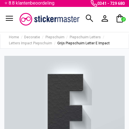
⭐ 8.8 klantenbeoordeling
0341 - 729 680
menu
search
person
shopping_bag
0
Home
Decoratie
Piepschuim
Piepschuim Letters
Letters Impact Piepschuim
Grijs Piepschuim Letter E Impact