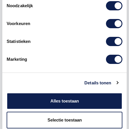
Noodzakelijk
Voorkeuren
Omschrijving
Statistieken
Product details
Marketing
Piepschuim Letter E Impact
De Piepschuim Letter E Impact is te bestellen vanaf
een hoogte van 5 cm tot een hoogte van 80 cm, de
Details tonen
dikte van de letter is altijd 20 mm. Piepschuim is niet
geschikt om buiten te gebruiken maar wel uitermate
geschikt voor binnen gebruik. Hoe moet je dit
Alles toestaan
bestellen?
1) Geef aan welke formaat je wenst te ontvangen, de
Selectie toestaan
hoogte in cm