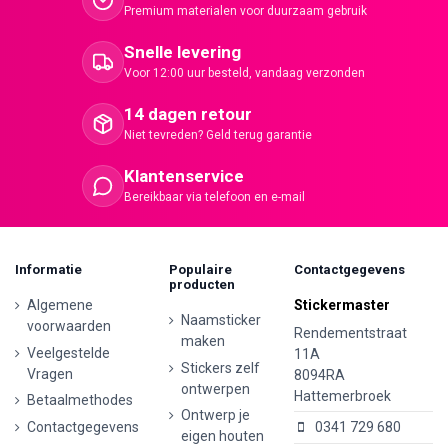
Premium materialen voor duurzaam gebruik
Snelle levering
Voor 12:00 uur besteld, vandaag verzonden
14 dagen retour
Niet tevreden? Geld terug garantie
Klantenservice
Bereikbaar via telefoon en e-mail
Informatie
Populaire
Contactgegevens
producten
Algemene
Stickermaster
Naamsticker
voorwaarden
Rendementstraat
maken
Veelgestelde
11A
Stickers zelf
Vragen
8094RA
ontwerpen
Hattemerbroek
Betaalmethodes
Ontwerp je
Contactgegevens
0341 729 680
eigen houten