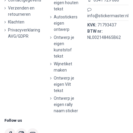
Contactgegevens
0341 729 680
eigen houten
Verzenden en
tekst
retourneren
info@stickermaster.nl
Autostickers
Klachten
eigen
KVK:
71793437
ontwerp
Privacyverklaring
BTW nr:
AVG/GDPR
Ontwerp je
NL002148465B62
eigen
kunststof
tekst
Wijnetiket
maken
Ontwerp je
eigen Vilt
tekst
Ontwerp je
eigen rally
naam sticker
Follow us