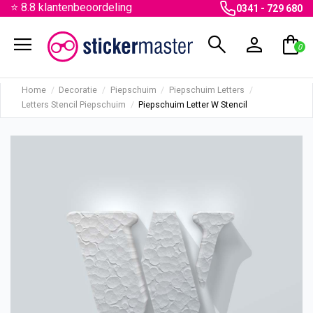
⭐ 8.8 klantenbeoordeling
0341 - 729 680
menu
search
person
shopping_bag
0
Home
Decoratie
Piepschuim
Piepschuim Letters
Letters Stencil Piepschuim
Piepschuim Letter W Stencil