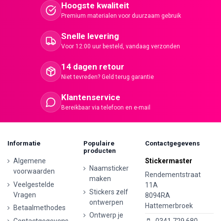
Hoogste kwaliteit
Premium materialen voor duurzaam gebruik
Snelle levering
Voor 12:00 uur besteld, vandaag verzonden
14 dagen retour
Niet tevreden? Geld terug garantie
Klantenservice
Bereikbaar via telefoon en e-mail
Informatie
Populaire
Contactgegevens
producten
Algemene
Stickermaster
Naamsticker
voorwaarden
Rendementstraat
maken
Veelgestelde
11A
Stickers zelf
Vragen
8094RA
ontwerpen
Hattemerbroek
Betaalmethodes
Ontwerp je