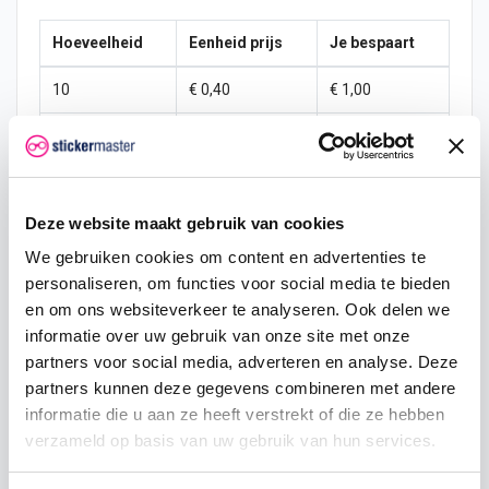
Hoeveelheid
Eenheid prijs
Je bespaart
10
€ 0,40
€ 1,00
15
€ 0,35
€ 2,25
25
€ 0,33
€ 4,38
Deze website maakt gebruik van cookies
50
€ 0,30
€ 10,00
We gebruiken cookies om content en advertenties te
100
€ 0,28
€ 22,50
personaliseren, om functies voor social media te bieden
en om ons websiteverkeer te analyseren. Ook delen we
200
€ 0,25
€ 50,00
informatie over uw gebruik van onze site met onze
partners voor social media, adverteren en analyse. Deze
500
€ 0,20
€ 150,00
partners kunnen deze gegevens combineren met andere
750
€ 0,15
€ 262,50
informatie die u aan ze heeft verstrekt of die ze hebben
verzameld op basis van uw gebruik van hun services.