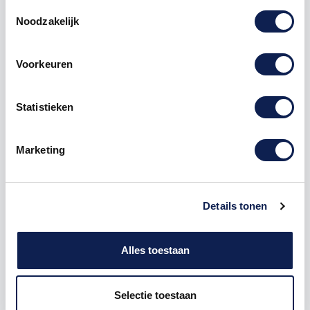
Toestemmingsselectie
Noodzakelijk
Voorkeuren
Omschrijving
Statistieken
Product details
Marketing
Piepschuim Letter W Stencil
De Piepschuim Letter W Stencil is te bestellen vanaf
een hoogte van 5 cm tot een hoogte van 80 cm, de
dikte van de letter is altijd 20 mm. Piepschuim is niet
Details tonen
geschikt om buiten te gebruiken maar wel uitermate
geschikt voor binnen gebruik. Hoe moet je dit
bestellen?
Alles toestaan
1) Geef aan welke formaat je wenst te ontvangen, de
Selectie toestaan
hoogte in cm