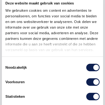
Deze website maakt gebruik van cookies
500
€ 3,57
€ 1.190,00
We gebruiken cookies om content en advertenties te
1000
€ 2,98
€ 2.975,00
personaliseren, om functies voor social media te bieden
en om ons websiteverkeer te analyseren. Ook delen we
informatie over uw gebruik van onze site met onze
partners voor social media, adverteren en analyse. Deze
Nintendo
N3DS
New Nintendo 3DS
partners kunnen deze gegevens combineren met andere
informatie die u aan ze heeft verstrekt of die ze hebben
verzameld op basis van uw gebruik van hun services.
Omschrijving
Toestemmingsselectie
Noodzakelijk
Product details
Voorkeuren
New Nintendo 3DS faceplate
stickers
Je hebt twee opties:
Statistieken
Faceplates (voor en achterkant van de New