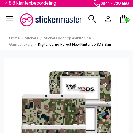
⭐ 8.8 klantenbeoordeling
0341 - 729 680
menu
search
person
shopping_bag
0
Home
Stickers
Stickers voor op elektronica
Gamestickers
Digital Camo Forest New Nintendo 3DS Skin