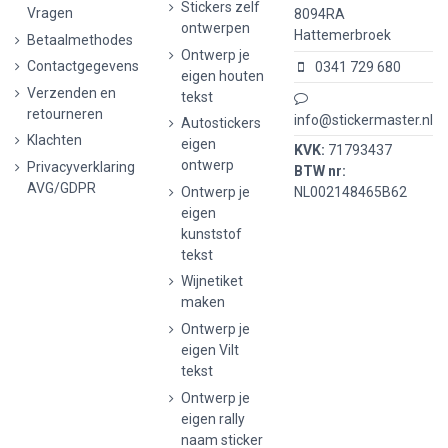
Stickers zelf
Vragen
8094RA
ontwerpen
Hattemerbroek
Betaalmethodes
Ontwerp je
Contactgegevens
0341 729 680
eigen houten
Verzenden en
tekst
retourneren
info@stickermaster.nl
Autostickers
Klachten
eigen
KVK:
71793437
ontwerp
Privacyverklaring
BTW nr:
AVG/GDPR
Ontwerp je
NL002148465B62
eigen
kunststof
tekst
Wijnetiket
maken
Ontwerp je
eigen Vilt
tekst
Ontwerp je
eigen rally
naam sticker