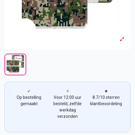
✓
⚡
★
Op bestelling
Voor 12:00 uur
8.7/10 sterren
gemaakt
besteld, zelfde
klantbeoordeling
werkdag
verzonden