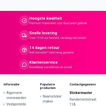
Hoogste kwaliteit
Premium materialen voor duurzaam gebruik
Snelle levering
Voor 12:00 uur besteld, vandaag verzonden
14 dagen retour
Niet tevreden? Geld terug garantie
Klantenservice
Bereikbaar via telefoon en e-mail
Informatie
Populaire
Contactgegevens
producten
Algemene
Stickermaster
Naamsticker
voorwaarden
Rendementstraat
maken
Veelgestelde
11A