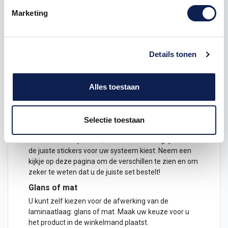
Nintendo 3DS)
Marketing
Complete set (voor en achterkant én de
stickers voor de binnenkant van de 3DS)
De decals zijn geprint op speciaal spiderliner folie. In
Details tonen
de plaklaag zitten luchtkanaaltjes, wat betekent dat
de stickers makkelijk bubbelvrij aan zijn te brengen.
Ook worden de stickers voorzien van een speciale
Alles toestaan
beschermende laminaatlaag, zodat de handheld ook
mooi blijft bij veel gebruik of constant schuiven.
Welke Nintendo 2DS/3DS heb ik?
Selectie toestaan
De Nintendo 3DS en Nintendo 2DS systemen lijken
allemaal best op elkaar, maar het is belangrijk dat u
de juiste stickers voor uw systeem kiest. Neem een
kijkje op
deze pagina
om de verschillen te zien en om
zeker te weten dat u de juiste set bestelt!
Glans of mat
U kunt zelf kiezen voor de afwerking van de
laminaatlaag: glans of mat. Maak uw keuze voor u
het product in de winkelmand plaatst.